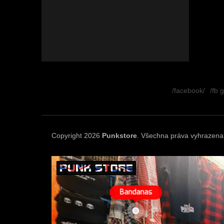
Z
á
/facebook/
/fb 
p
a
t
í
Copyright 2026
Punkstore
. Všechna práva vyhrazena