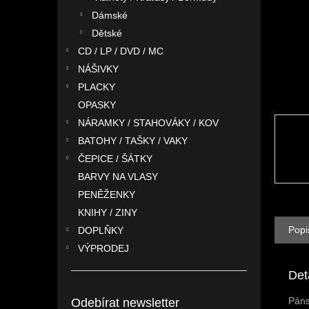
n
Dámské
e
l
Dětské
CD / LP / DVD / MC
NÁŠIVKY
PLACKY
OPASKY
NÁRAMKY / STAHOVÁKY / KOV
BATOHY / TAŠKY / VAKY
ČEPICE / ŠÁTKY
BARVY NA VLASY
PENĚŽENKY
KNIHY / ZINY
Popi
DOPLŇKY
VÝPRODEJ
Det
Páns
Odebírat newsletter