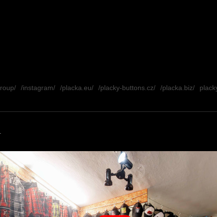
group/
/instagram/
/placka.eu/
/placky-buttons.cz/
/placka.biz/
placky
.