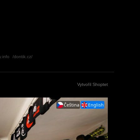
.info
/dontik.cz/
Vytvořil Shoptet