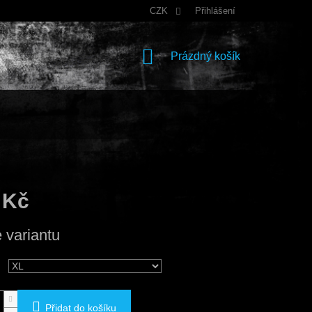
CZK
Přihlášení
NÁKUPNÍ
Prázdný košík
KOŠÍK
 Kč
e variantu
Přidat do košíku