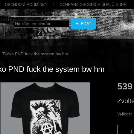
OBCHODNÍ PODMÍNKY
OCHRANA OSOBNÍCH ÚDAJŮ GDPR
HLEDAT
Tričko PND fuck the system bw hm
ko PND fuck the system bw hm
539
Měrná
Zvolt
cena:
Velikost