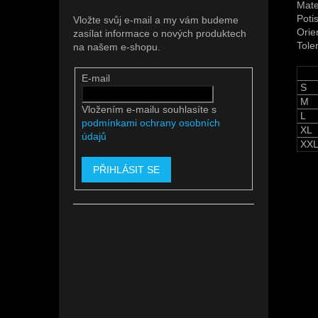
Mate
Potis
Vložte svůj e-mail a my vám budeme
Orie
zasílat informace o nových produktech
Tole
na našem e-shopu.
E-mail
S
M
Vložením e-mailu souhlasíte s
L
podmínkami ochrany osobních
XL
údajů
XX
PŘIHLÁSIT SE