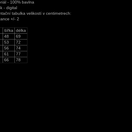
riál - 100% bavlna
k - digital
ntační tabulka velikostí v centimetrech:
rance +/- 2
šířka
délka
48
69
53
72
56
74
61
77
L
66
78