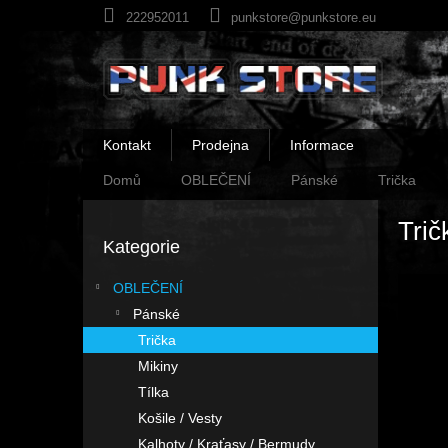
Přejít
222952011
punkstore@punkstore.eu
na
obsah
Kontakt
Prodejna
Informace
Domů
OBLEČENÍ
Pánské
Trička
P
Trič
o
Kategorie
Přeskočit
s
kategorie
t
OBLEČENÍ
r
Pánské
a
n
Trička
n
Mikiny
í
Tílka
p
Košile / Vesty
a
Kalhoty / Kraťasy / Bermudy