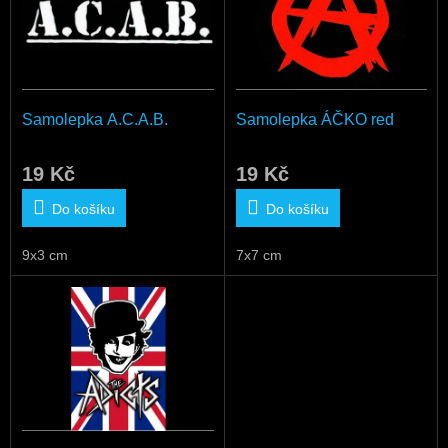
i
s
p
r
o
d
Samolepka A.C.A.B.
Samolepka ÁČKO red
u
k
19 Kč
19 Kč
t
ů
Do košíku
Do košíku
9x3 cm
7x7 cm