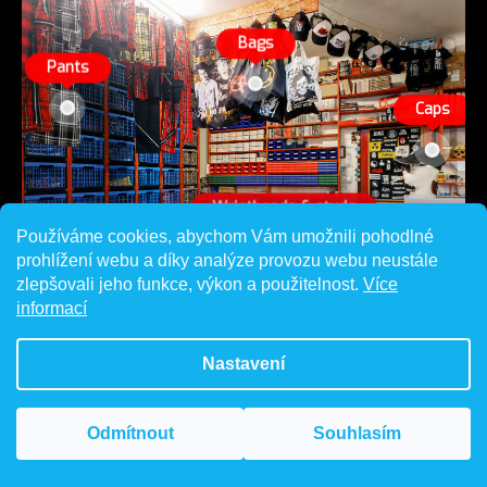
Používáme cookies, abychom Vám umožnili pohodlné
prohlížení webu a díky analýze provozu webu neustále
zlepšovali jeho funkce, výkon a použitelnost.
Více
informací
Nastavení
Odmítnout
Souhlasím