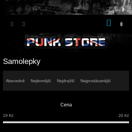
Přejít
na
CZK
obsah
NÁKU
KOŠÍK
Samolepky
Ř
a
Abecedně
Nejlevnější
Nejdražší
Nejprodávanější
z
e
n
Cena
í
p
19
Kč
20
Kč
r
o
d