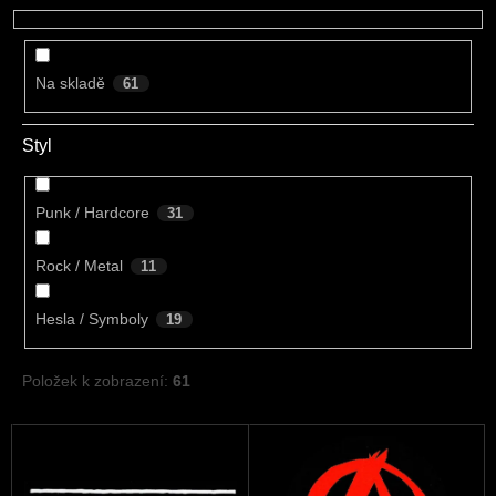
u
k
t
Na skladě
61
ů
Styl
Punk / Hardcore
31
Rock / Metal
11
Hesla / Symboly
19
Položek k zobrazení:
61
V
ý
p