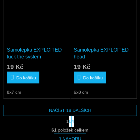
Samolepka EXPLOITED
Samolepka EXPLOITED
fuck the system
head
19 Kč
19 Kč
Do košíku
Do košíku
8x7 cm
6x8 cm
NAČÍST 18 DALŠÍCH
S
1
4
t
O
r
61
položek celkem
v
á
l
NAHORU
n