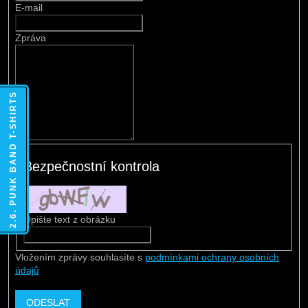
E-mail
Zpráva
2.6. PUNK BAND T-SHIRTS
Bezpečnostní kontrola
Opište text z obrázku
Vložením zprávy souhlasíte s
podmínkami ochrany osobních
údajů
ODESLAT