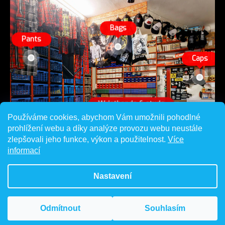
Používáme cookies, abychom Vám umožnili pohodlné
prohlížení webu a díky analýze provozu webu neustále
zlepšovali jeho funkce, výkon a použitelnost.
Více
informací
Nastavení
Odmítnout
Souhlasím