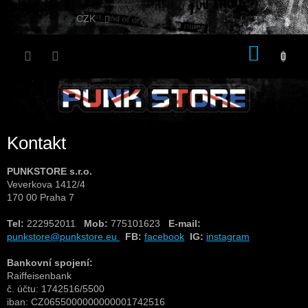
Přejít
na
CZK
obsah
NÁKU
KOŠÍK
Kontakt
PUNKSTORE s.r.o.
Veverkova 1412/4
170 00 Praha 7
Tel:
222952011
Mob:
775101623
E-mail:
punkstore@punkstore.eu
FB:
facebook
IG:
instagram
Bankovní spojení:
Raiffeisenbank
č. účtu: 1742516/5500
iban: CZ0655000000000001742516