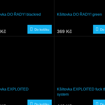
tovka DO ŘADY! blackred
Kšiltovka DO ŘADY! green
Do košíku
Do
 Kč
369 Kč
tovka EXPLOITED
Kšiltovka EXPLOITED fuck t
system
Do košíku
Do