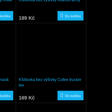
 košíku
Do košíku
189 Kč
 mask
Kšiltovka bez výšivky Cofee trucker
bw
 košíku
Do košíku
169 Kč