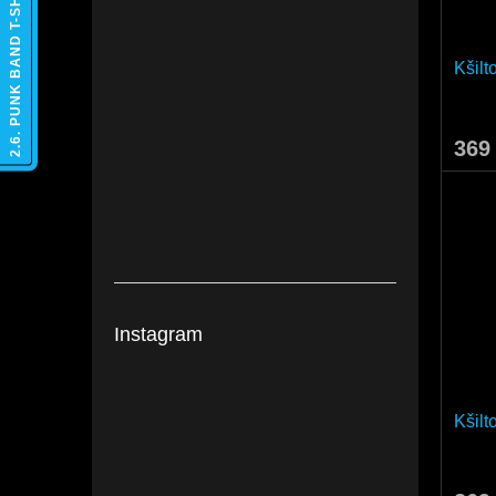
2.6. PUNK BAND T-SHIRTS
Kšil
369
Instagram
Kšil