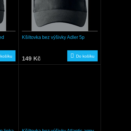
ed
Kšiltovka bez výšivky Adler 5p
 košíku
Do košíku
149 Kč
p linka
Kšiltovka bez výšivky Atlantis army