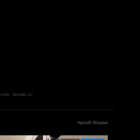
.info
/dontik.cz/
Vytvořil Shoptet