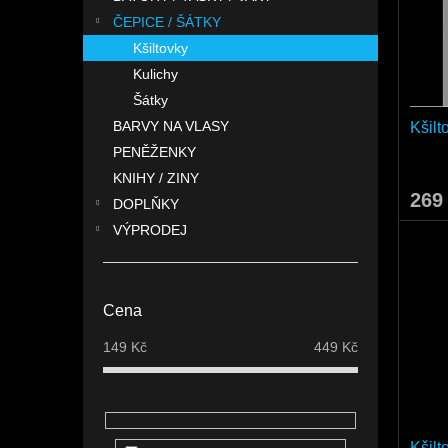
o
n
p
d
ČEPICE / ŠÁTKY
e
r
u
l
Kšiltovky
o
k
Kulichy
d
t
Šátky
u
ů
BARVY NA VLASY
Kšilt
k
t
PENĚŽENKY
ů
KNIHY / ZINY
269
DOPLŇKY
VÝPRODEJ
Cena
149
Kč
449
Kč
Kšilt