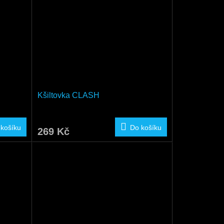
Kšiltovka CLASH
 košíku
Do košíku
269 Kč