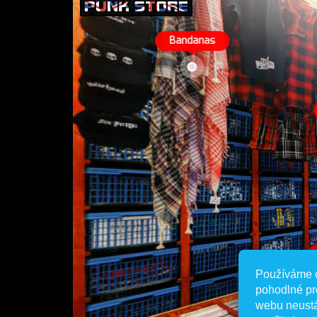
Používáme 
pohodlné pr
webu neustá