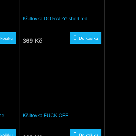
Kšiltovka DO ŘADY! short red
 košíku
Do košíku
369 Kč
he
Kšiltovka FUCK OFF
 košíku
Do košíku