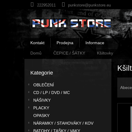
Přejít
222952011
punkstore@punkstore.eu
na
obsah
Kontakt
Prodejna
Informace
Domů
ČEPICE / ŠÁTKY
Kšiltovky
P
Kšil
o
Kategorie
Přeskočit
s
kategorie
Ř
t
OBLEČENÍ
a
r
Abece
z
CD / LP / DVD / MC
a
e
n
NÁŠIVKY
V
n
n
PLACKY
ý
í
í
OPASKY
p
p
p
NÁRAMKY / STAHOVÁKY / KOV
i
r
a
BATOHY / TAŠKY / VAKY
s