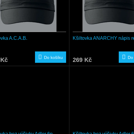
ovka A.C.A.B.
Kšiltovka ANARCHY nápis r
Do košíku
Do
 Kč
269 Kč
ovka bez výšivky Adler 6p
Kšiltovka bez výšivky Adler 6