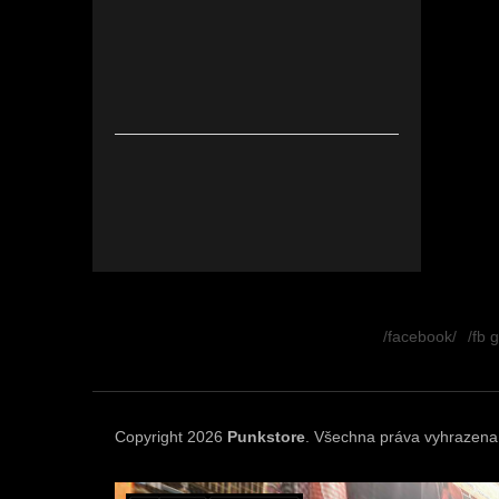
Z
á
/facebook/
/fb 
p
a
t
í
Copyright 2026
Punkstore
. Všechna práva vyhrazena