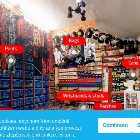
cookies, abychom Vám umožnili
Odmítnout
S
ohlížení webu a díky analýze provozu
le zlepšovali jeho funkce, výkon a