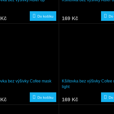
Do košíku
Do
 Kč
169 Kč
ovka bez výšivky Cofee mask
Kšiltovka bez výšivky Cofee
light
Do košíku
Do
 Kč
169 Kč