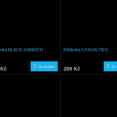
tovka BLACK SABBATH
Kšiltovka CASUALTIES
Do košíku
Do
 Kč
269 Kč