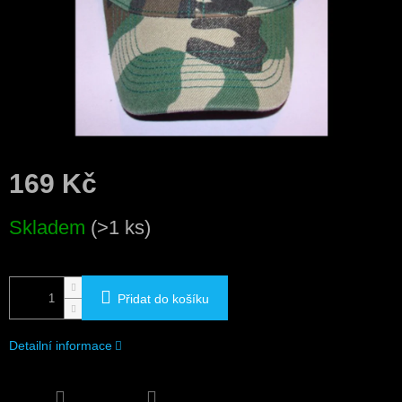
169 Kč
Měrná
Skladem
(>1 ks)
cena:
Přidat do košíku
Detailní informace