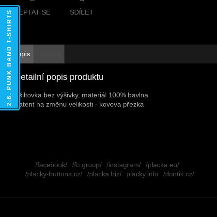
ZEPTAT SE
SDÍLET
2.6. PUNK BAND T-SHIRTS
Popis
Diskuze
Detailní popis produktu
Kšiltovka bez výšivky, materiál 100% bavlna
Patent na změnu velikosti - kovová přezka
Z
á
/facebook/
/fb group/
/instagram/
/placka.eu/
p
/placky-buttons.cz/
/placka.biz/
placky.info
/dontik.cz/
a
t
í