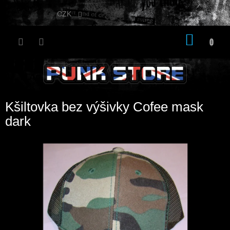
Přejít
na
CZK
obsah
NÁKU
KOŠÍK
Kšiltovka bez výšivky Cofee mask
dark