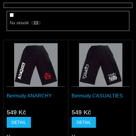
u
k
t
Na skladě
13
ů
V
ý
p
i
s
p
r
o
d
Bermudy ANARCHY
Bermudy CASUALTIES
u
k
549 Kč
549 Kč
t
ů
DETAIL
DETAIL