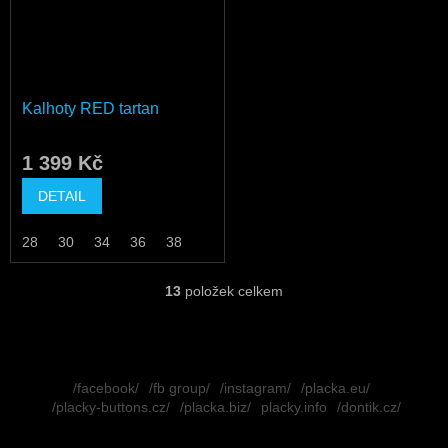
Kalhoty RED tartan
1 399 Kč
DETAIL
28
30
34
36
38
13
položek celkem
O
v
l
á
Z
d
á
/facebook/
/fb group/
/instagram/
/placka.eu/
a
p
/placky-buttons.cz/
/placka.biz/
placky.info
/dontik.cz/
c
a
í