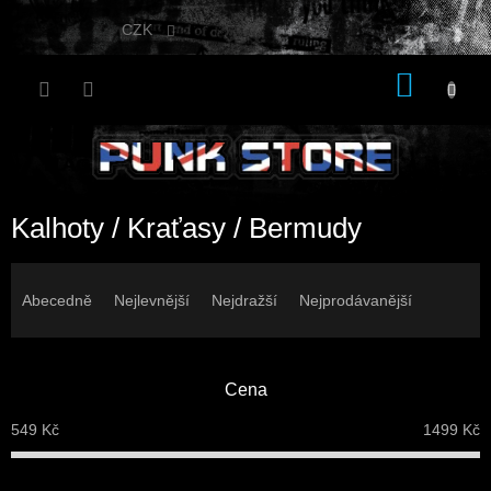
Přejít
na
CZK
obsah
NÁKU
KOŠÍK
Kalhoty / Kraťasy / Bermudy
Ř
a
Abecedně
Nejlevnější
Nejdražší
Nejprodávanější
z
e
n
Cena
í
p
549
Kč
1499
Kč
r
o
d