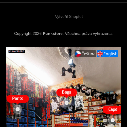
t
p
í
r
v
Vytvořil Shoptet
k
y
v
ý
Copyright 2026
Punkstore
. Všechna práva vyhrazena.
p
i
s
u