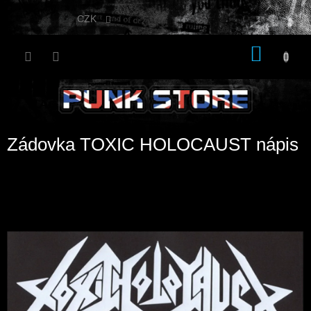
Přejít
na
CZK
obsah
NÁKU
KOŠÍK
Zádovka TOXIC HOLOCAUST nápis