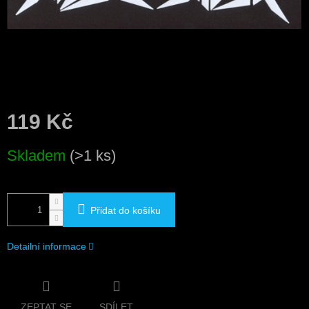
119 Kč
Měrná
Skladem
(>1 ks)
cena:
Přidat do košíku
Detailní informace
ZEPTAT SE
SDÍLET