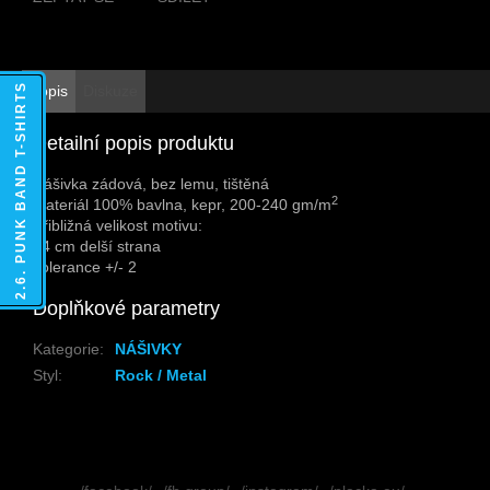
2.6. PUNK BAND T-SHIRTS
Popis
Diskuze
Detailní popis produktu
Nášivka zádová, bez lemu, tištěná
2
Materiál 100% bavlna, kepr, 200-240 gm/m
Přibližná velikost motivu:
24 cm delší strana
Tolerance +/- 2
Doplňkové parametry
Kategorie
:
NÁŠIVKY
Styl
:
Rock / Metal
Z
á