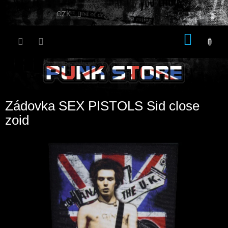
Přejít
na
CZK
obsah
NÁKU
KOŠÍK
Zádovka SEX PISTOLS Sid close
zoid