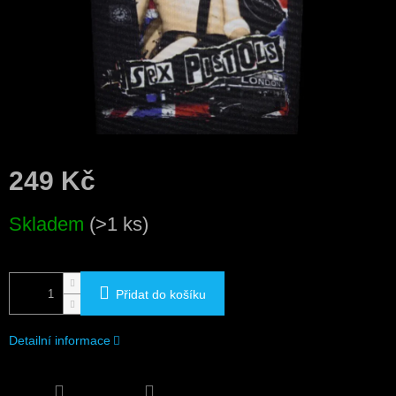
249 Kč
Měrná
Skladem
(>1 ks)
cena:
Přidat do košíku
Detailní informace