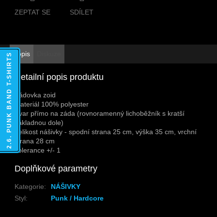
ZEPTAT SE
SDÍLET
Popis
Diskuze
2.6. PUNK BAND T-SHIRTS
Detailní popis produktu
Zádovka zoid
Materiál 100% polyester
Tvar přímo na záda (rovnoramenný lichoběžník s kratší
základnou dole)
Velikost nášivky - spodní strana 25 cm, výška 35 cm, vrchní
strana 28 cm
Tolerance +/- 1
Doplňkové parametry
Kategorie
:
NÁŠIVKY
Styl
:
Punk / Hardcore