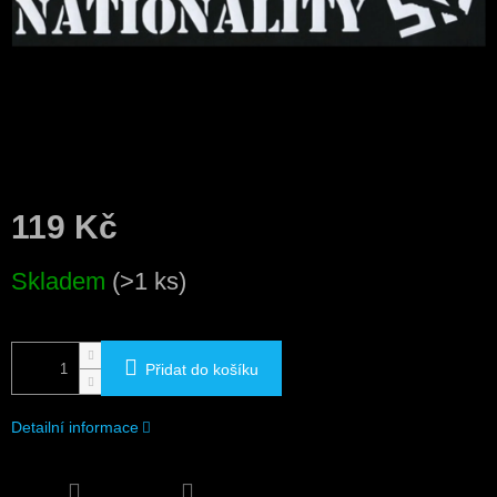
119 Kč
Měrná
Skladem
(>1 ks)
cena:
Přidat do košíku
Detailní informace