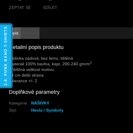
ZEPTAT SE
SDÍLET
2.6. PUNK BAND T-SHIRTS
Popis
Diskuze
Detailní popis produktu
Nášivka zádová, bez lemu, tištěná
2
Materiál 100% bavlna, kepr, 200-240 gm/m
Přibližná velikost motivu:
24 cm delší strana
Tolerance +/- 2
Doplňkové parametry
Kategorie
:
NÁŠIVKY
Styl
:
Hesla / Symboly