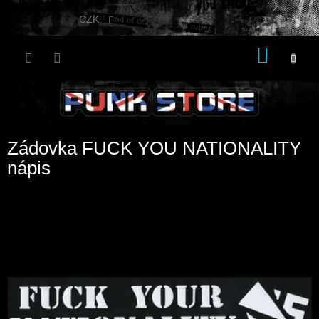
Přejít
na
CZK
obsah
NÁKU
KOŠÍK
Zádovka FUCK YOU NATIONALITY
nápis