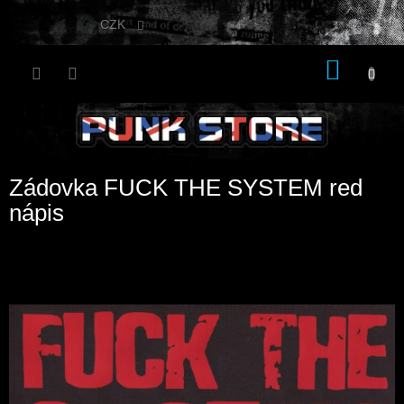
Přejít
na
CZK
obsah
NÁKU
KOŠÍK
Zádovka FUCK THE SYSTEM red
nápis