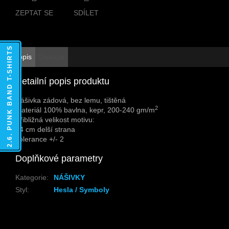
ZEPTAT SE
SDÍLET
2.6. PUNK BAND T-SHIRTS
Popis
Diskuze
Detailní popis produktu
Nášivka zádová, bez lemu, tištěná
2
Materiál 100% bavlna, kepr, 200-240 gm/m
Přibližná velikost motivu:
24 cm delší strana
Tolerance +/- 2
Doplňkové parametry
Kategorie
:
NÁŠIVKY
Styl
:
Hesla / Symboly