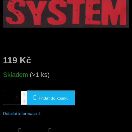
119 Kč
Měrná
Skladem
(>1 ks)
cena:
Přidat do košíku
Detailní informace