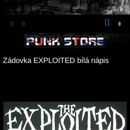
Přejít
na
CZK
obsah
NÁKU
KOŠÍK
Zádovka EXPLOITED bílá nápis