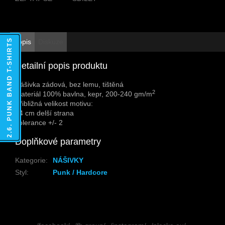
2.6. PUNK BAND T-SHIRTS
Popis
Diskuze
Detailní popis produktu
Nášivka zádová, bez lemu, tištěná
2
Materiál 100% bavlna, kepr, 200-240 gm/m
Přibližná velikost motivu:
24 cm delší strana
Tolerance +/- 2
Doplňkové parametry
Kategorie
:
NÁŠIVKY
Styl
:
Punk / Hardcore
Z
á