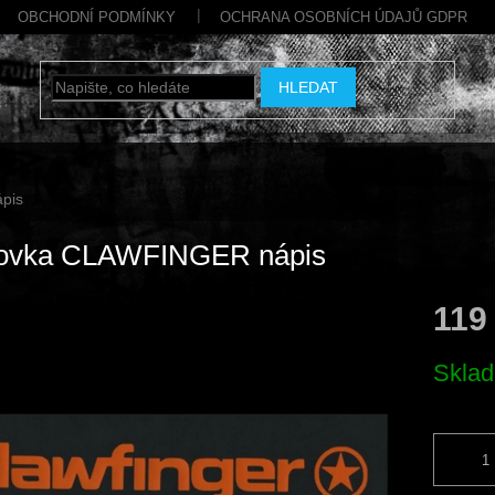
OBCHODNÍ PODMÍNKY
OCHRANA OSOBNÍCH ÚDAJŮ GDPR
HLEDAT
pis
ovka CLAWFINGER nápis
119
Měrná
Skla
cena: