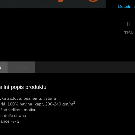
Detailní
TISK
s
Diskuze
ailní popis produktu
vka zádová, bez lemu, tištěná
2
riál 100% bavlna, kepr, 200-240 gm/m
ližná velikost motivu:
m delší strana
rance +/- 2