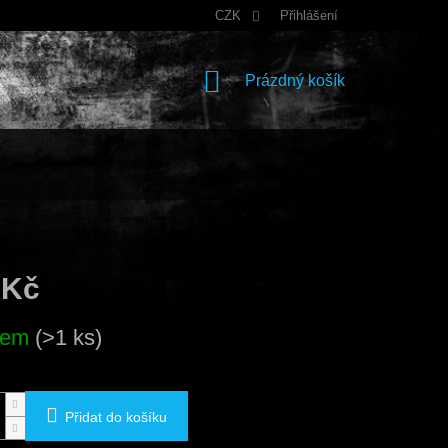
CZK
Přihlášení
NÁKUPNÍ
Prázdný košík
KOŠÍK
 Kč
dem
(>1 ks)
Přidat do košíku