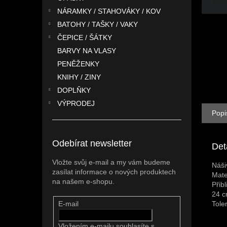
n
NÁRAMKY / STAHOVÁKY / KOV
e
l
BATOHY / TAŠKY / VAKY
ČEPICE / ŠÁTKY
BARVY NA VLASY
PENĚŽENKY
KNIHY / ZINY
DOPLŇKY
VÝPRODEJ
Popi
Odebírat newsletter
Det
Vložte svůj e-mail a my vám budeme
Náši
zasílat informace o nových produktech
Mate
na našem e-shopu.
Přib
24 c
Tole
E-mail
Vložením e-mailu souhlasíte s