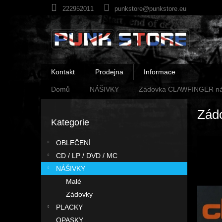
Přejít
222952011
punkstore@punkstore.eu
na
obsah
Kontakt
Prodejna
Informace
Domů
NÁŠIVKY
Zádovka CLAWFINGER ná
P
Zád
o
Kategorie
Přeskočit
s
kategorie
t
OBLEČENÍ
r
CD / LP / DVD / MC
a
n
NÁŠIVKY
n
Malé
í
Zádovky
p
PLACKY
a
OPASKY