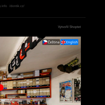
.info
/dontik.cz/
Vytvořil Shoptet