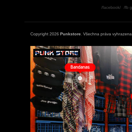
á
/facebook/
/fb 
p
a
t
í
Copyright 2026
Punkstore
. Všechna práva vyhrazena