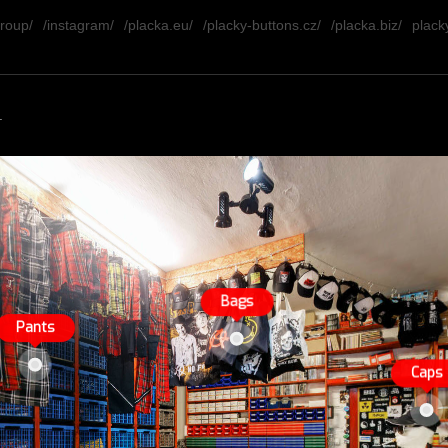
group/
/instagram/
/placka.eu/
/placky-buttons.cz/
/placka.biz/
placky
.