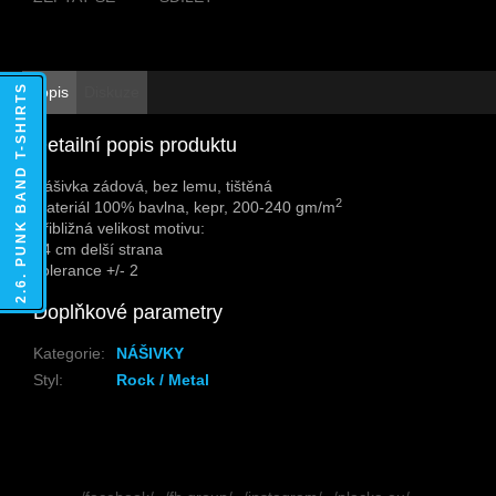
2.6. PUNK BAND T-SHIRTS
Popis
Diskuze
Detailní popis produktu
Nášivka zádová, bez lemu, tištěná
2
Materiál 100% bavlna, kepr, 200-240 gm/m
Přibližná velikost motivu:
24 cm delší strana
Tolerance +/- 2
Doplňkové parametry
Kategorie
:
NÁŠIVKY
Styl
:
Rock / Metal
Z
á