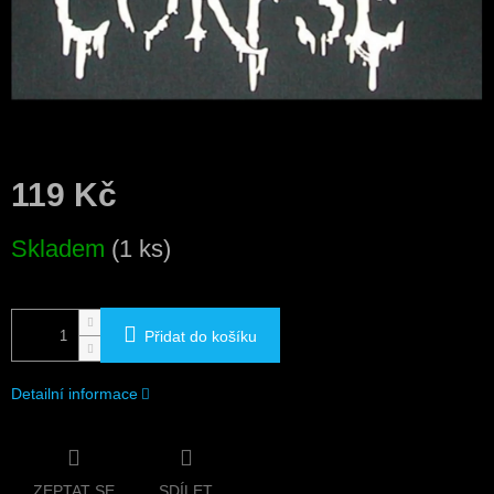
119 Kč
Měrná
Skladem
(1 ks)
cena:
Přidat do košíku
Detailní informace
ZEPTAT SE
SDÍLET