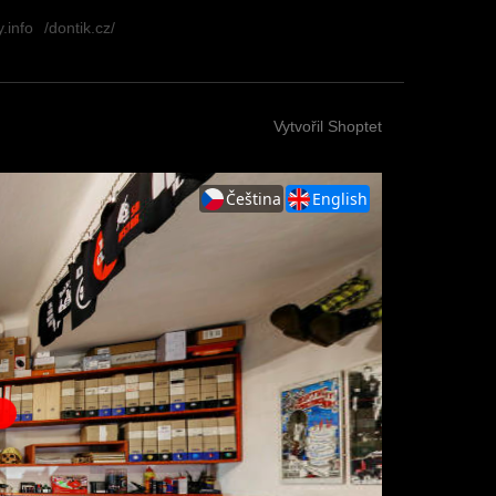
.info
/dontik.cz/
Vytvořil Shoptet