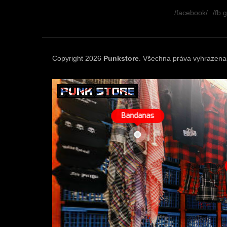
á
/facebook/
/fb 
p
a
t
í
Copyright 2026
Punkstore
. Všechna práva vyhrazena