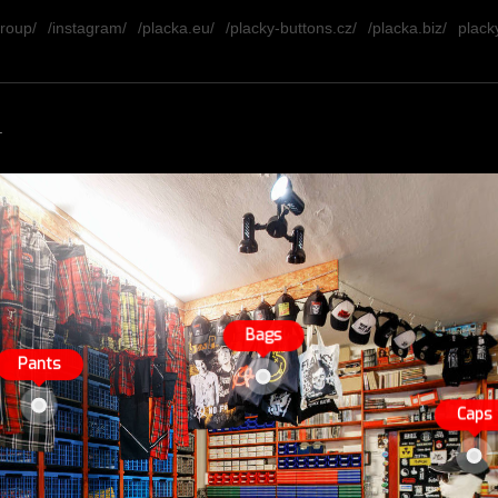
group/
/instagram/
/placka.eu/
/placky-buttons.cz/
/placka.biz/
placky
.