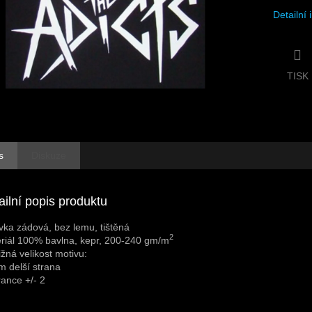
Detailní
TISK
s
Diskuze
ailní popis produktu
vka zádová, bez lemu, tištěná
2
riál 100% bavlna, kepr, 200-240 gm/m
ližná velikost motivu:
m delší strana
rance +/- 2