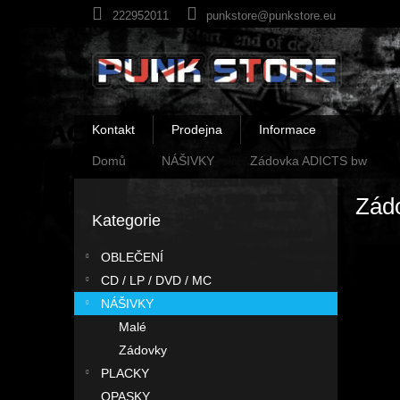
Přejít
222952011
punkstore@punkstore.eu
na
obsah
Kontakt
Prodejna
Informace
Domů
NÁŠIVKY
Zádovka ADICTS bw
P
Zád
o
Kategorie
Přeskočit
s
kategorie
t
OBLEČENÍ
r
CD / LP / DVD / MC
a
n
NÁŠIVKY
n
Malé
í
Zádovky
p
PLACKY
a
OPASKY