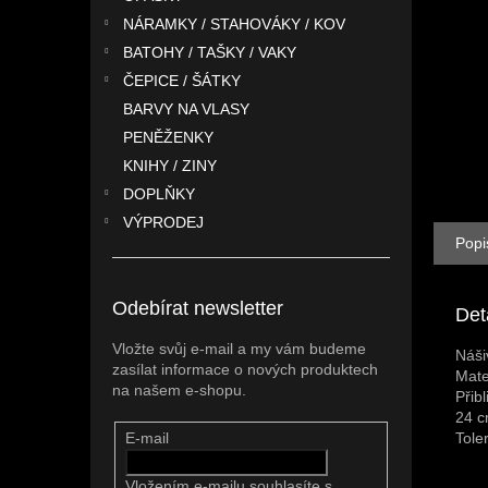
n
NÁRAMKY / STAHOVÁKY / KOV
e
l
BATOHY / TAŠKY / VAKY
ČEPICE / ŠÁTKY
BARVY NA VLASY
PENĚŽENKY
KNIHY / ZINY
DOPLŇKY
VÝPRODEJ
Popi
Odebírat newsletter
Det
Vložte svůj e-mail a my vám budeme
Náši
zasílat informace o nových produktech
Mate
na našem e-shopu.
Přib
24 c
Tole
E-mail
Vložením e-mailu souhlasíte s