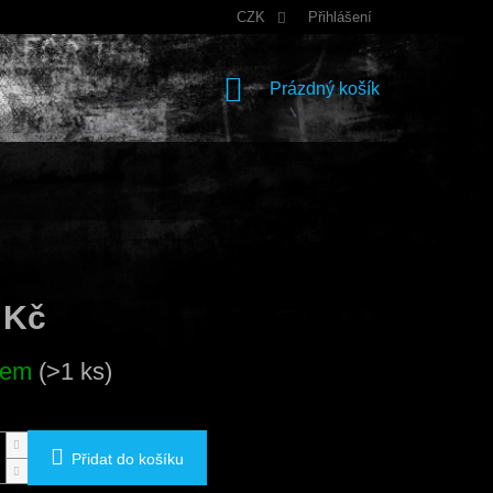
CZK
Přihlášení
NÁKUPNÍ
Prázdný košík
KOŠÍK
 Kč
dem
(>1 ks)
Přidat do košíku