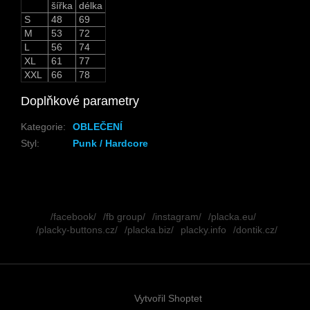
šířka
délka
S
48
69
M
53
72
L
56
74
XL
61
77
XXL
66
78
Doplňkové parametry
Kategorie
:
OBLEČENÍ
Styl
:
Punk / Hardcore
Z
á
/facebook/
/fb group/
/instagram/
/placka.eu/
p
/placky-buttons.cz/
/placka.biz/
placky.info
/dontik.cz/
a
t
í
Vytvořil Shoptet