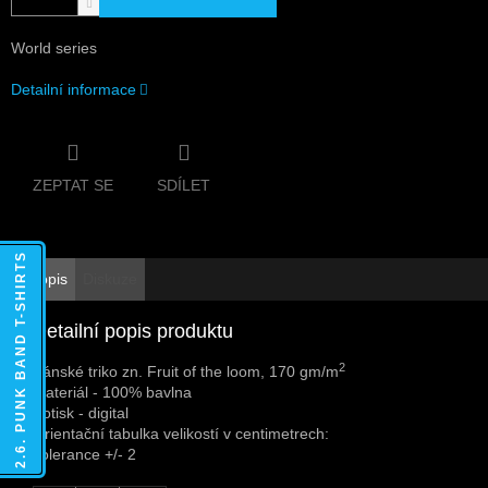
World series
Detailní informace
ZEPTAT SE
SDÍLET
2.6. PUNK BAND T-SHIRTS
Popis
Diskuze
Detailní popis produktu
2
Pánské triko zn. Fruit of the loom, 170 gm/m
Materiál - 100% bavlna
Potisk - digital
Orientační tabulka velikostí v centimetrech:
Tolerance +/- 2