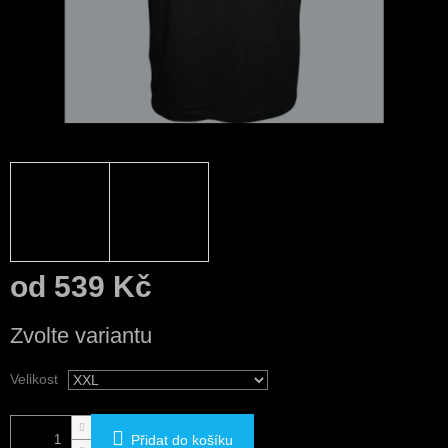
od
539 Kč
Měrná
Zvolte variantu
cena:
Velikost
Přidat do košíku