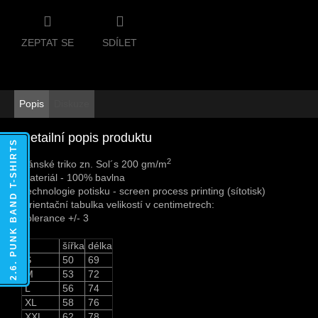
ZEPTAT SE
SDÍLET
Popis
Diskuze
Detailní popis produktu
2.6. PUNK BAND T-SHIRTS
2
Pánské triko zn. Sol´s 200 gm/m
Materiál - 100% bavlna
Technologie potisku - screen process printing (sítotisk)
Orientační tabulka velikostí v centimetrech:
Tolerance +/- 3
šířka
délka
S
50
69
M
53
72
L
56
74
XL
58
76
XXL
62
78