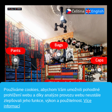
Používáme cookies, abychom Vám umožnili pohodlné
prohlížení webu a díky analýze provozu webu neustále
zlepšovali jeho funkce, výkon a použitelnost.
Více
informací