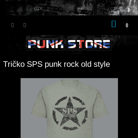
Přejít
na
CZK
obsah
NÁKU
KOŠÍK
Tričko SPS punk rock old style