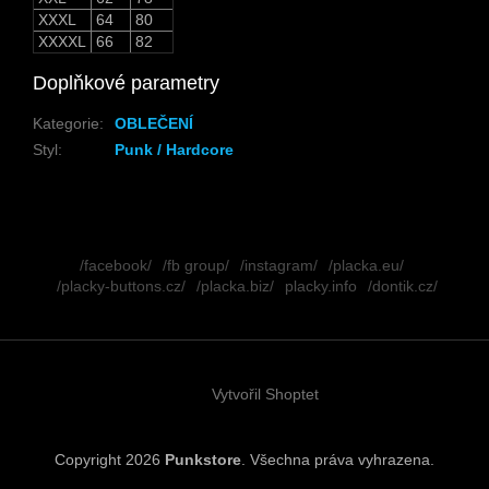
XXXL
64
80
XXXXL
66
82
Doplňkové parametry
Kategorie
:
OBLEČENÍ
Styl
:
Punk / Hardcore
Z
á
/facebook/
/fb group/
/instagram/
/placka.eu/
p
/placky-buttons.cz/
/placka.biz/
placky.info
/dontik.cz/
a
t
í
Vytvořil Shoptet
Copyright 2026
Punkstore
. Všechna práva vyhrazena.