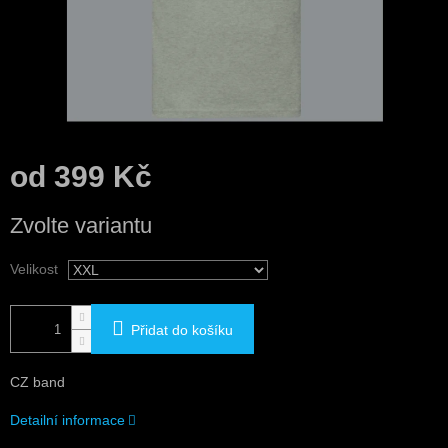
od
399 Kč
Měrná
Zvolte variantu
cena:
Velikost
Přidat do košíku
CZ band
Detailní informace