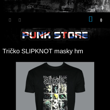
Přejít
na
CZK
obsah
NÁKU
KOŠÍK
Tričko SLIPKNOT masky hm