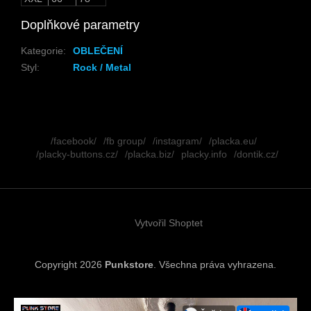
Doplňkové parametry
Kategorie
:
OBLEČENÍ
Styl
:
Rock / Metal
Z
á
/facebook/
/fb group/
/instagram/
/placka.eu/
p
/placky-buttons.cz/
/placka.biz/
placky.info
/dontik.cz/
a
t
í
Vytvořil Shoptet
Copyright 2026
Punkstore
. Všechna práva vyhrazena.