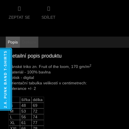
ZEPTAT SE
SDÍLET
Popis
Diskuze
2.6. PUNK BAND T-SHIRTS
Detailní popis produktu
2
Pánské triko zn. Fruit of the loom, 170 gm/m
Materiál - 100% bavlna
Potisk - digital
Orientační tabulka velikostí v centimetrech:
Tolerance +/- 2
šířka
délka
S
48
69
M
53
72
L
56
74
XL
61
77
XXL
66
78