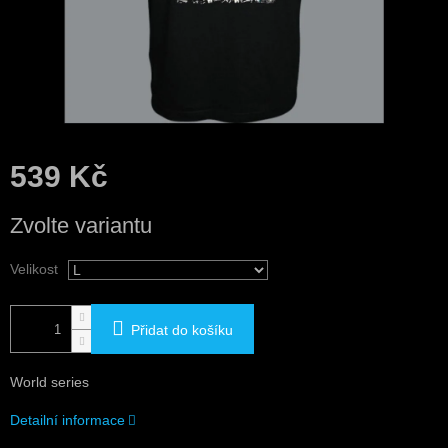
539 Kč
Měrná
Zvolte variantu
cena:
Velikost
Přidat do košíku
World series
Detailní informace