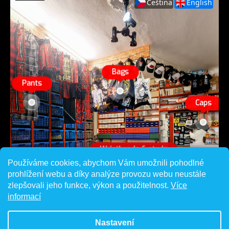
Používáme cookies, abychom Vám umožnili pohodlné
prohlížení webu a díky analýze provozu webu neustále
zlepšovali jeho funkce, výkon a použitelnost.
Více
informací
Nastavení