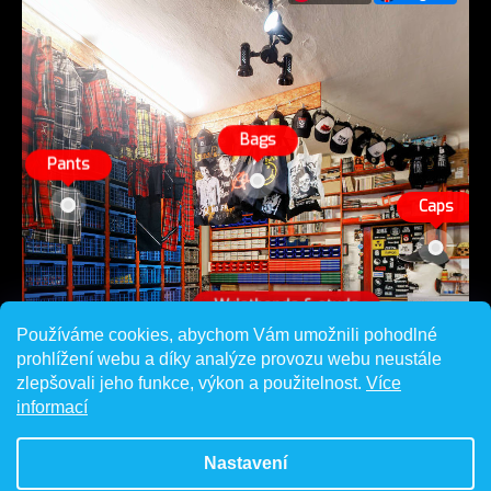
Používáme cookies, abychom Vám umožnili pohodlné
prohlížení webu a díky analýze provozu webu neustále
zlepšovali jeho funkce, výkon a použitelnost.
Více
informací
Nastavení