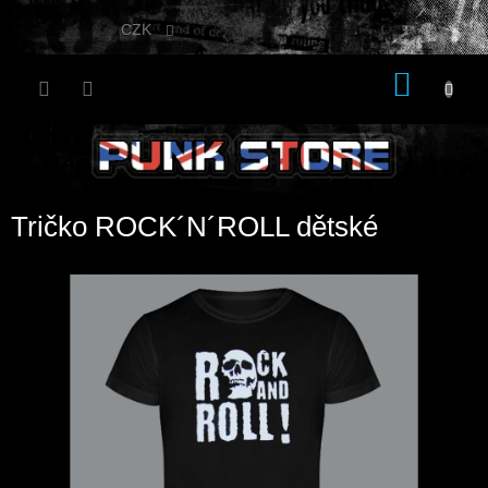
Přejít
na
CZK
obsah
NÁKU
KOŠÍK
Tričko ROCK´N´ROLL dětské