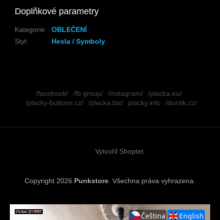
Doplňkové parametry
Kategorie
:
OBLEČENÍ
Styl
:
Hesla / Symboly
Z
á
/facebook/
/fb group/
/instagram/
/placka.eu/
p
/placky-buttons.cz/
/placka.biz/
placky.info
/dontik.cz/
a
t
í
Vytvořil Shoptet
Copyright 2026
Punkstore
. Všechna práva vyhrazena.