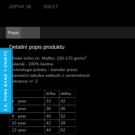
ZEPTAT SE
SDÍLET
Popis
Diskuze
Detailní popis produktu
2.6. PUNK BAND T-SHIRTS
2
Dětské tričko zn. Malfini, 150-170 gm/m
Materiál - 100% bavlna
Technologie potisku - transfer press
Orientační tabulka velikostí v centimetrech:
Tolerance +/- 2
šířka
délka
4 year
33
42
6 year
36
46
8 year
40
52
10 year
42
58
12 year
44
62