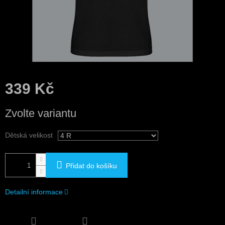
339 Kč
Měrná
Zvolte variantu
cena:
Dětská velikost
Přidat do košíku
Detailní informace