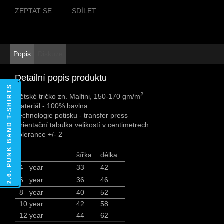
ZEPTAT SE
SDÍLET
Popis
Diskuze
Detailní popis produktu
2.6. PUNK BAND T-SHIRTS
2
Dětské tričko zn. Malfini, 150-170 gm/m
Materiál - 100% bavlna
Technologie potisku - transfer press
Orientační tabulka velikostí v centimetrech:
Tolerance +/- 2
šířka
délka
4 year
33
42
6 year
36
46
8 year
40
52
10 year
42
58
12 year
44
62