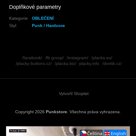
Doplňkové parametry
Kategorie
:
OBLEČENÍ
Styl
:
Punk / Hardcore
Z
á
/facebook/
/fb group/
/instagram/
/placka.eu/
p
/placky-buttons.cz/
/placka.biz/
placky.info
/dontik.cz/
a
t
í
Vytvořil Shoptet
Copyright 2026
Punkstore
. Všechna práva vyhrazena.