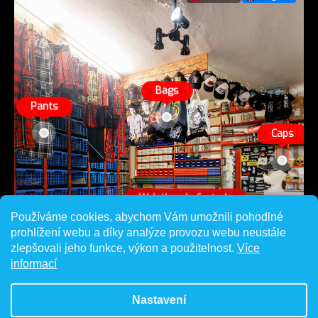
Používáme cookies, abychom Vám umožnili pohodlné
prohlížení webu a díky analýze provozu webu neustále
zlepšovali jeho funkce, výkon a použitelnost.
Více
informací
Nastavení