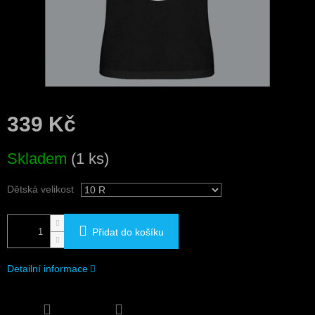
339 Kč
Měrná
Skladem
(1 ks)
cena:
Dětská velikost
Přidat do košíku
Detailní informace