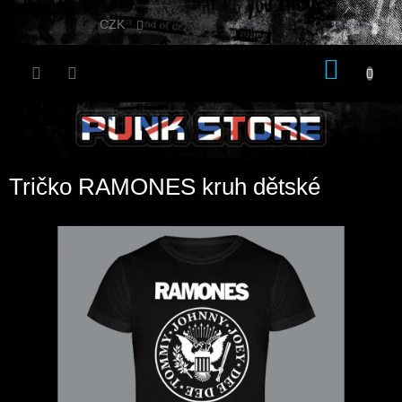
Přejít
na
CZK
obsah
NÁKU
KOŠÍK
Tričko RAMONES kruh dětské