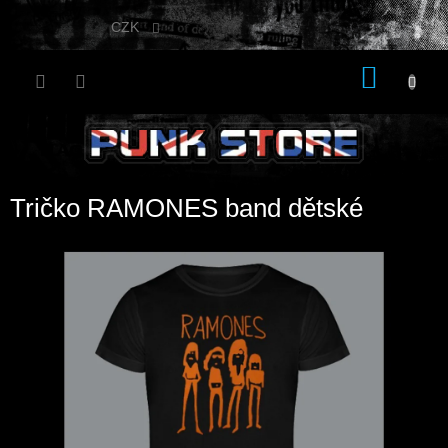
Přejít
na
CZK
obsah
NÁKU
KOŠÍK
Tričko RAMONES band dětské