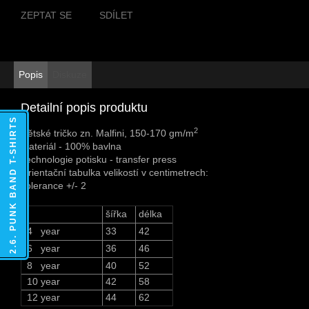
ZEPTAT SE
SDÍLET
Popis
Diskuze
Detailní popis produktu
2.6. PUNK BAND T-SHIRTS
2
Dětské tričko zn. Malfini, 150-170 gm/m
Materiál - 100% bavlna
Technologie potisku - transfer press
Orientační tabulka velikostí v centimetrech:
Tolerance +/- 2
šířka
délka
4 year
33
42
6 year
36
46
8 year
40
52
10 year
42
58
12 year
44
62