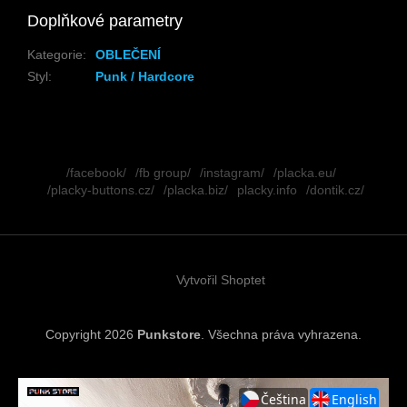
Doplňkové parametry
Kategorie
:
OBLEČENÍ
Styl
:
Punk / Hardcore
Z
á
/facebook/
/fb group/
/instagram/
/placka.eu/
p
/placky-buttons.cz/
/placka.biz/
placky.info
/dontik.cz/
a
t
í
Vytvořil Shoptet
Copyright 2026
Punkstore
. Všechna práva vyhrazena.