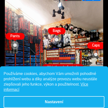
Používáme cookies, abychom Vám umožnili pohodlné
prohlížení webu a díky analýze provozu webu neustále
zlepšovali jeho funkce, výkon a použitelnost.
Více
informací
Nastavení