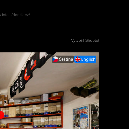
.info
/dontik.cz/
Vytvořil Shoptet