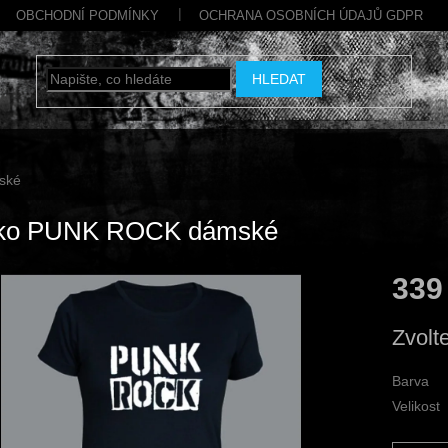
OBCHODNÍ PODMÍNKY
OCHRANA OSOBNÍCH ÚDAJŮ GDPR
HLEDAT
ské
čko PUNK ROCK dámské
339
Měrná
Zvolt
cena:
Barva
Velikost