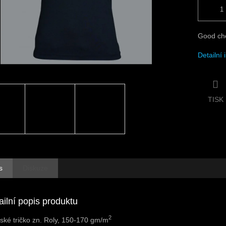
Good che
Detailní
TISK
s
Diskuze
ailní popis produktu
2
ké tričko zn. Roly, 150-170 gm/m