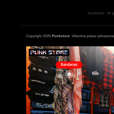
Z
á
/facebook/
/fb 
p
a
t
í
Copyright 2026
Punkstore
. Všechna práva vyhrazena