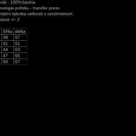
riál - 100% bavlna
nologie potisku - transfer press
ntační tabulka velikostí v centimetrech:
rance +/- 2
šířka
délka
38
57
41
61
44
63
47
65
L
50
67