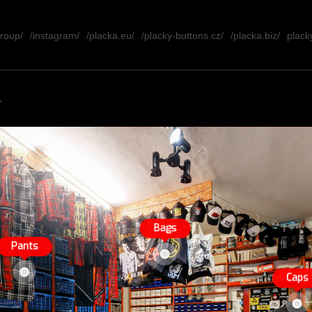
group/
/instagram/
/placka.eu/
/placky-buttons.cz/
/placka.biz/
placky
.