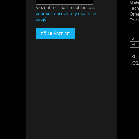
Mate
Vložením e-mailu souhlasíte s
Tech
podmínkami ochrany osobních
Orie
údajů
Tole
PŘIHLÁSIT SE
S
M
L
XL
XX