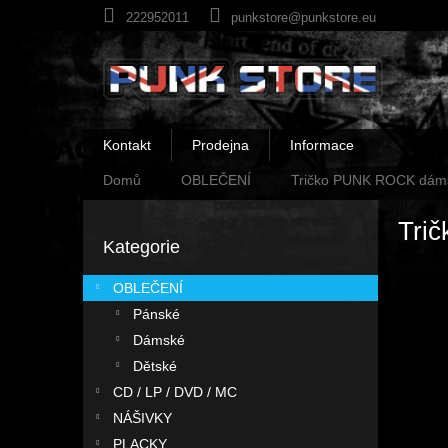
Přejít
222952011
punkstore@punkstore.eu
na
obsah
Kontakt
Prodejna
Informace
Domů
OBLEČENÍ
Tričko PUNK ROCK dám
P
Tri
o
Kategorie
Přeskočit
s
kategorie
t
OBLEČENÍ
r
Pánské
a
n
Dámské
n
Dětské
í
CD / LP / DVD / MC
p
NÁŠIVKY
a
PLACKY