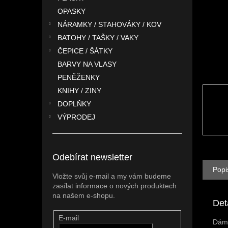
n
OPASKY
e
l
NÁRAMKY / STAHOVÁKY / KOV
BATOHY / TAŠKY / VAKY
ČEPICE / ŠÁTKY
BARVY NA VLASY
PENĚŽENKY
KNIHY / ZINY
DOPLŇKY
VÝPRODEJ
Odebírat newsletter
Popi
Vložte svůj e-mail a my vám budeme
zasílat informace o nových produktech
na našem e-shopu.
Det
E-mail
Dáms