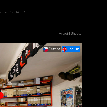
.info
/dontik.cz/
Vytvořil Shoptet