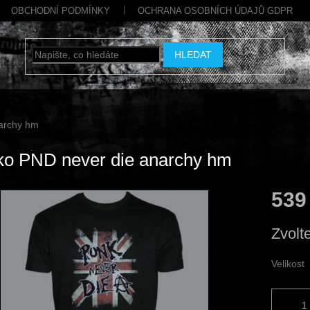
OBCHODNÍ PODMÍNKY
OCHRANA OSOBNÍCH ÚDAJŮ GDPR
HLEDAT
narchy hm
ko PND never die anarchy hm
539
Měrná
Zvolt
cena:
Velikost