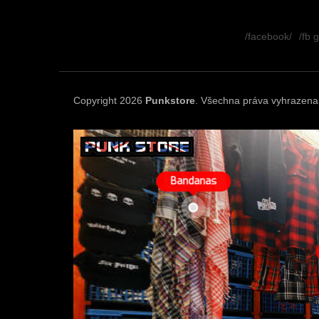
Z
á
/facebook/
/fb 
p
a
t
í
Copyright 2026
Punkstore
. Všechna práva vyhrazena