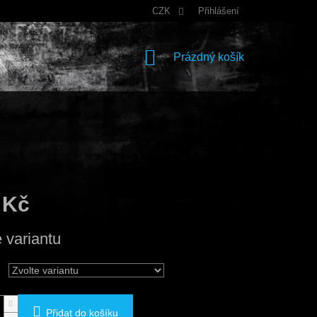
CZK
Přihlášení
NÁKUPNÍ
Prázdný košík
KOŠÍK
 Kč
e variantu
Přidat do košíku