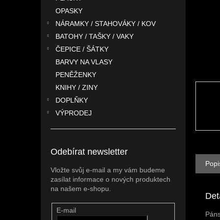
n
OPASKY
e
l
NÁRAMKY / STAHOVÁKY / KOV
BATOHY / TAŠKY / VAKY
ČEPICE / ŠÁTKY
BARVY NA VLASY
PENĚŽENKY
KNIHY / ZINY
DOPLŇKY
VÝPRODEJ
Odebírat newsletter
Popi
Vložte svůj e-mail a my vám budeme
zasílat informace o nových produktech
na našem e-shopu.
Det
E-mail
Páns