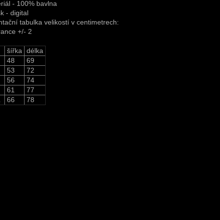
riál - 100% bavlna
k - digital
ntační tabulka velikostí v centimetrech:
rance +/- 2
šířka
délka
48
69
53
72
56
74
61
77
L
66
78