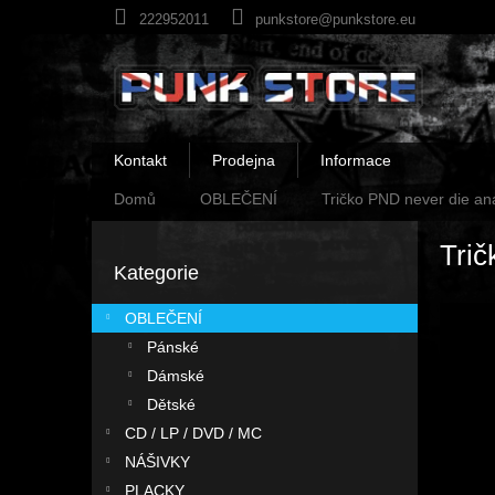
Přejít
222952011
punkstore@punkstore.eu
na
obsah
Kontakt
Prodejna
Informace
Domů
OBLEČENÍ
Tričko PND never die a
P
Trič
o
Kategorie
Přeskočit
s
kategorie
t
OBLEČENÍ
r
Pánské
a
n
Dámské
n
Dětské
í
CD / LP / DVD / MC
p
NÁŠIVKY
a
PLACKY