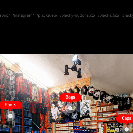
group/
/instagram/
/placka.eu/
/placky-buttons.cz/
/placka.biz/
placky
.