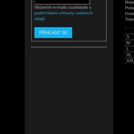
Mate
Vložením e-mailu souhlasíte s
Potis
podmínkami ochrany osobních
Orie
údajů
Tole
PŘIHLÁSIT SE
S
M
L
XL
XX