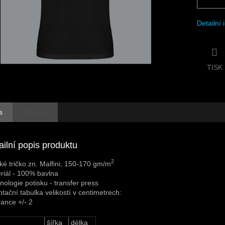
Detailní
TISK
s
Diskuze
ailní popis produktu
2
ké tričko zn. Malfini, 150-170 gm/m
riál - 100% bavlna
nologie potisku - transfer press
ntační tabulka velikostí v centimetrech:
rance +/- 2
šířka
délka