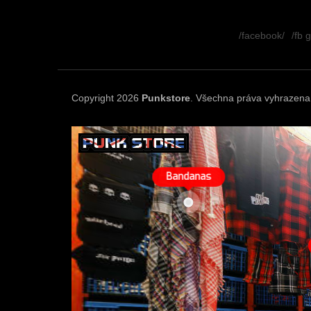
Z
á
/facebook/
/fb 
p
a
t
í
Copyright 2026
Punkstore
. Všechna práva vyhrazena