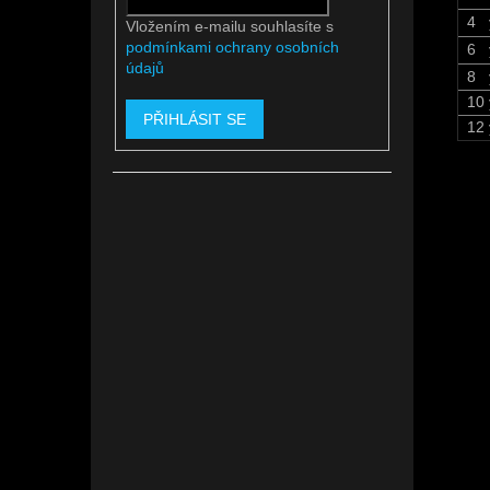
4 y
Vložením e-mailu souhlasíte s
podmínkami ochrany osobních
6 y
údajů
8 
10 
PŘIHLÁSIT SE
12 