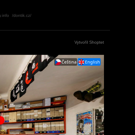
.info
/dontik.cz/
Vytvořil Shoptet