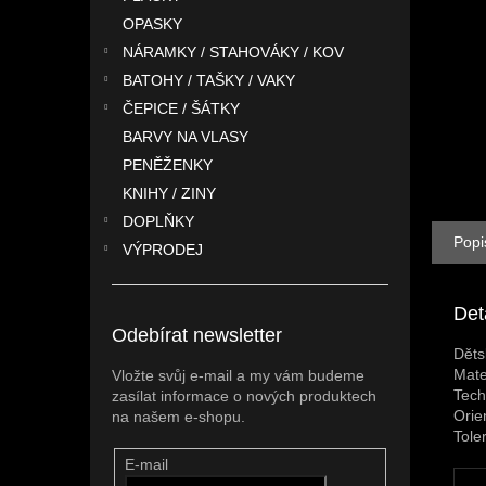
n
OPASKY
e
l
NÁRAMKY / STAHOVÁKY / KOV
BATOHY / TAŠKY / VAKY
ČEPICE / ŠÁTKY
BARVY NA VLASY
PENĚŽENKY
KNIHY / ZINY
DOPLŇKY
Popi
VÝPRODEJ
Det
Odebírat newsletter
Děts
Mate
Vložte svůj e-mail a my vám budeme
Tech
zasílat informace o nových produktech
Orie
na našem e-shopu.
Tole
E-mail