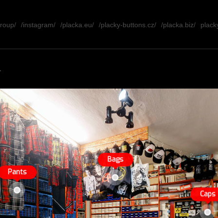
group/
/instagram/
/placka.eu/
/placky-buttons.cz/
/placka.biz/
placky
.