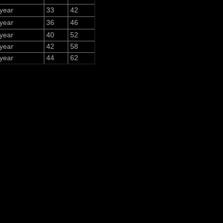
ear
33
42
ear
36
46
year
40
52
year
42
58
year
44
62