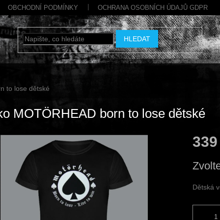
OBCHODNÍ PODMÍNKY
OCHRANA OSOBNÍCH ÚDAJŮ GDPR
HLEDAT
 to lose dětské
čko MOTÖRHEAD born to lose dětské
339
Měrná
Zvolt
cena:
Dětská v