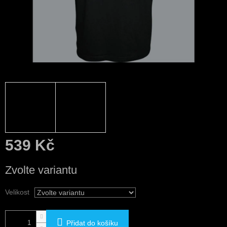
539 Kč
Měrná
Zvolte variantu
cena:
Velikost
Přidat do košíku