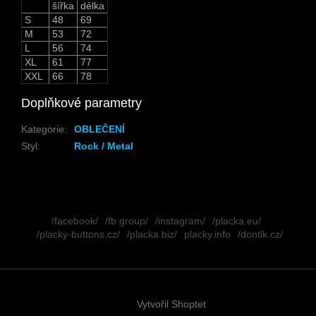
šířka
délka
S
48
69
M
53
72
L
56
74
XL
61
77
XXL
66
78
Doplňkové parametry
Kategorie
:
OBLEČENÍ
Styl
:
Rock / Metal
Z
á
/facebook/
/fb group/
/instagram/
/placka.eu/
p
/placky-buttons.cz/
/placka.biz/
placky.info
/dontik.cz/
a
t
í
Vytvořil Shoptet