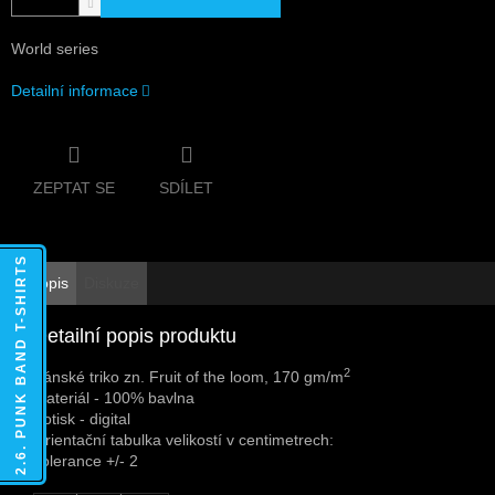
World series
Detailní informace
ZEPTAT SE
SDÍLET
2.6. PUNK BAND T-SHIRTS
Popis
Diskuze
Detailní popis produktu
2
Pánské triko zn. Fruit of the loom, 170 gm/m
Materiál - 100% bavlna
Potisk - digital
Orientační tabulka velikostí v centimetrech:
Tolerance +/- 2