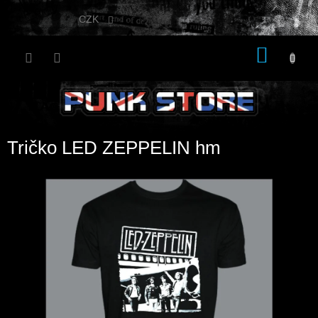
Přejít
na
CZK
obsah
NÁKU
KOŠÍK
Tričko LED ZEPPELIN hm