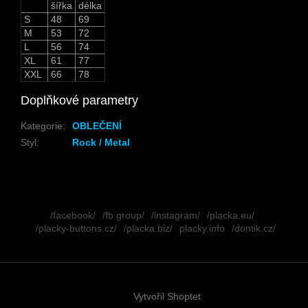
šířka
délka
S
48
69
M
53
72
L
56
74
XL
61
77
XXL
66
78
Doplňkové parametry
Kategorie
:
OBLEČENÍ
Styl
:
Rock / Metal
Z
á
/facebook/
/fb group/
/instagram/
/placka.eu/
p
/placky-buttons.cz/
/placka.biz/
placky.info
/dontik.cz/
a
t
í
Vytvořil Shoptet