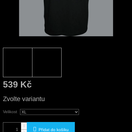
539 Kč
Měrná
Zvolte variantu
cena:
Velikost
Přidat do košíku