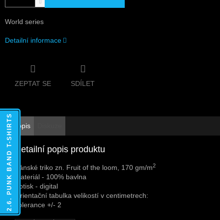
World series
Detailní informace
ZEPTAT SE
SDÍLET
2.6. PUNK BAND T-SHIRTS
Popis
Diskuze
Detailní popis produktu
2
Pánské triko zn. Fruit of the loom, 170 gm/m
Materiál - 100% bavlna
Potisk - digital
Orientační tabulka velikostí v centimetrech:
Tolerance +/- 2