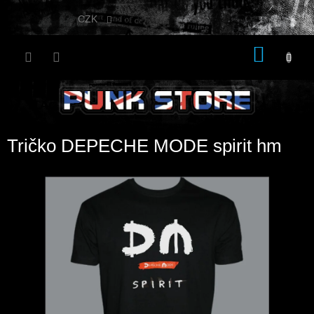
Přejít
na
CZK
obsah
NÁKU
KOŠÍK
Tričko DEPECHE MODE spirit hm