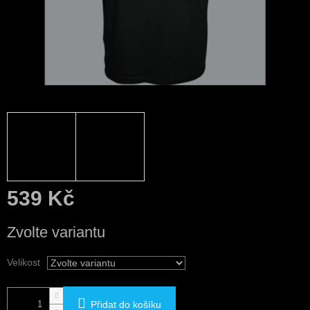
539 Kč
Měrná
Zvolte variantu
cena:
Velikost
Přidat do košíku