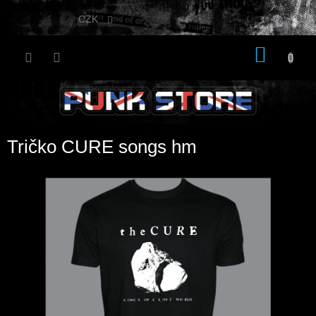
Přejít
na
CZK
obsah
NÁKU
KOŠÍK
Tričko CURE songs hm