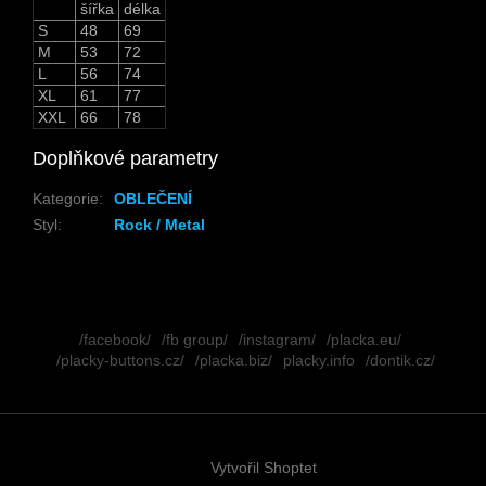
šířka
délka
S
48
69
M
53
72
L
56
74
XL
61
77
XXL
66
78
Doplňkové parametry
Kategorie
:
OBLEČENÍ
Styl
:
Rock / Metal
Z
á
/facebook/
/fb group/
/instagram/
/placka.eu/
p
/placky-buttons.cz/
/placka.biz/
placky.info
/dontik.cz/
a
t
í
Vytvořil Shoptet