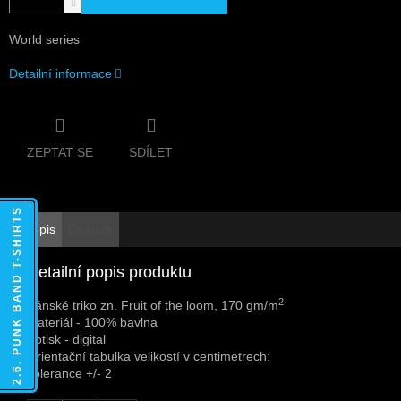
World series
Detailní informace
ZEPTAT SE
SDÍLET
2.6. PUNK BAND T-SHIRTS
Popis
Diskuze
Detailní popis produktu
2
Pánské triko zn. Fruit of the loom, 170 gm/m
Materiál - 100% bavlna
Potisk - digital
Orientační tabulka velikostí v centimetrech:
Tolerance +/- 2