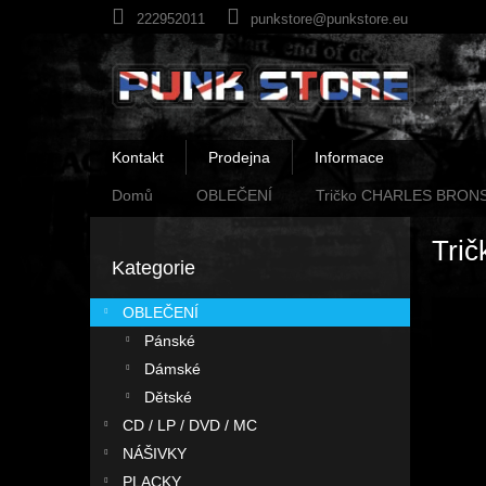
Přejít
222952011
punkstore@punkstore.eu
na
obsah
Kontakt
Prodejna
Informace
Domů
OBLEČENÍ
Tričko CHARLES BRON
P
Tri
o
Kategorie
Přeskočit
s
kategorie
t
OBLEČENÍ
r
Pánské
a
n
Dámské
n
Dětské
í
CD / LP / DVD / MC
p
NÁŠIVKY
a
PLACKY