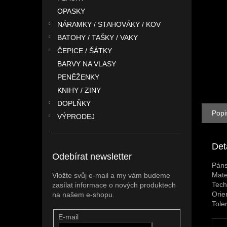
n
OPASKY
e
l
NÁRAMKY / STAHOVÁKY / KOV
BATOHY / TAŠKY / VAKY
ČEPICE / ŠÁTKY
BARVY NA VLASY
PENĚŽENKY
KNIHY / ZINY
DOPLŇKY
Popi
VÝPRODEJ
Det
Odebírat newsletter
Páns
Mate
Vložte svůj e-mail a my vám budeme
Tech
zasílat informace o nových produktech
Orie
na našem e-shopu.
Tole
E-mail