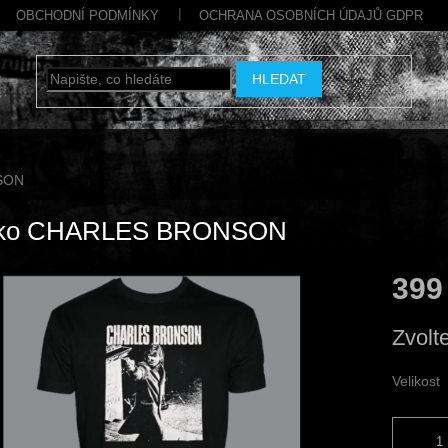
OBCHODNÍ PODMÍNKY
OCHRANA OSOBNÍCH ÚDAJŮ GDPR
HLEDAT
SON
čko CHARLES BRONSON
399
Měrná
Zvolt
cena:
Velikost