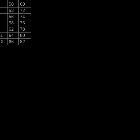
50
69
53
72
56
74
58
76
L
62
78
XL
64
80
XXL
66
82