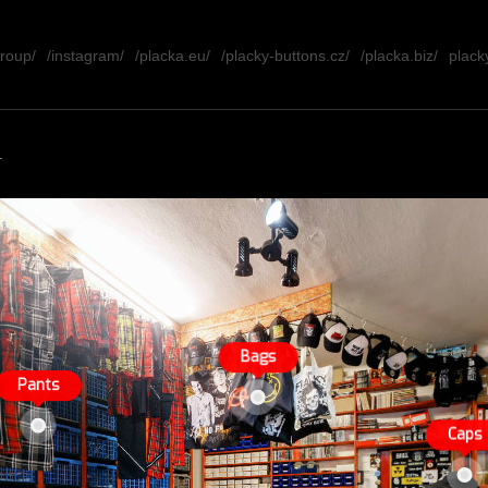
group/
/instagram/
/placka.eu/
/placky-buttons.cz/
/placka.biz/
placky
.