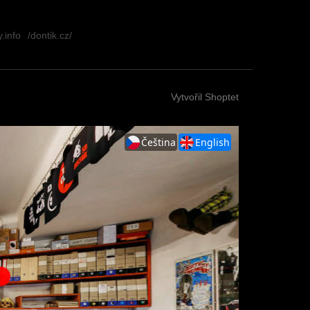
.info
/dontik.cz/
Vytvořil Shoptet