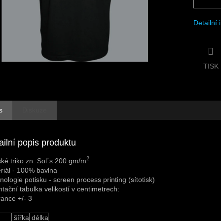
Detailní
TISK
s
Diskuze
ailní popis produktu
2
ké triko zn. Sol´s 200 gm/m
riál - 100% bavlna
nologie potisku - screen process printing (sítotisk)
ntační tabulka velikostí v centimetrech:
rance +/- 3
šířka
délka