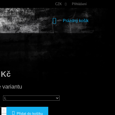
CZK
Přihlášení
NÁKUPNÍ
Prázdný košík
KOŠÍK
 Kč
e variantu
Přidat do košíku