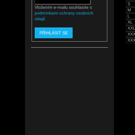
S
Vložením e-mailu souhlasíte s
M
podmínkami ochrany osobních
L
údajů
XL
XX
PŘIHLÁSIT SE
XX
XX