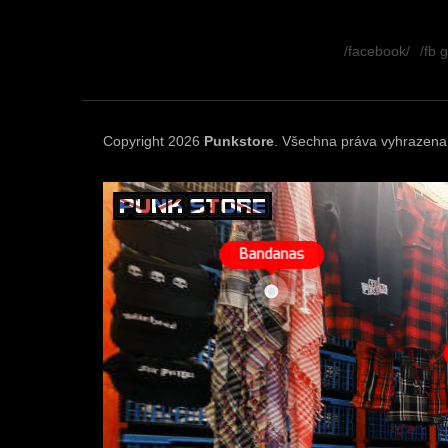
Z
á
/facebook/
/fb 
p
a
t
í
Copyright 2026
Punkstore
. Všechna práva vyhrazena