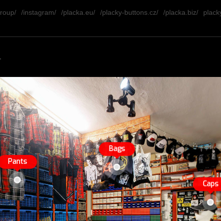
group/
/instagram/
/placka.eu/
/placky-buttons.cz/
/placka.biz/
placky
.