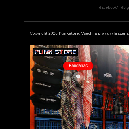
á
/facebook/
/fb 
p
a
t
í
Copyright 2026
Punkstore
. Všechna práva vyhrazena