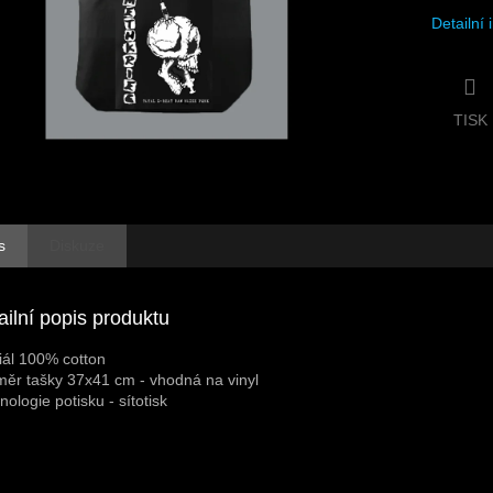
Detailní
TISK
s
Diskuze
ailní popis produktu
iál 100% cotton
ěr tašky 37x41 cm - vhodná na vinyl
nologie potisku - sítotisk