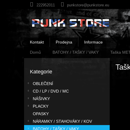
Přejít
222952011
punkstore@punkstore.eu
na
obsah
Kontakt
Prodejna
Informace
Domů
BATOHY / TAŠKY / VAKY
Taška ME
P
Taš
o
Kategorie
Přeskočit
s
kategorie
t
OBLEČENÍ
r
CD / LP / DVD / MC
a
n
NÁŠIVKY
n
PLACKY
í
OPASKY
p
NÁRAMKY / STAHOVÁKY / KOV
a
BATOHY / TAŠKY / VAKY