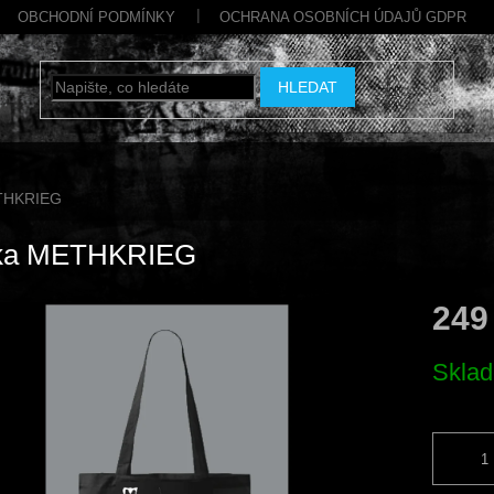
OBCHODNÍ PODMÍNKY
OCHRANA OSOBNÍCH ÚDAJŮ GDPR
HLEDAT
THKRIEG
ka METHKRIEG
249
Měrná
Skla
cena: