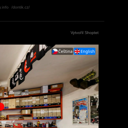
.info
/dontik.cz/
Vytvořil Shoptet