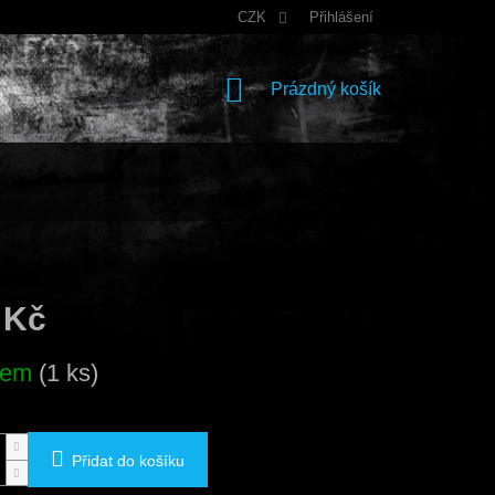
CZK
Přihlášení
NÁKUPNÍ
Prázdný košík
KOŠÍK
 Kč
dem
(1 ks)
Přidat do košíku