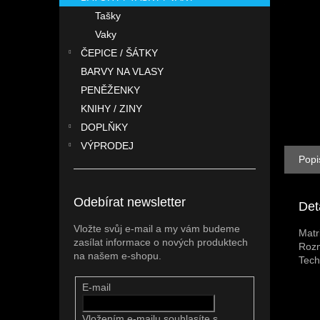
n
Tašky
e
l
Vaky
ČEPICE / ŠÁTKY
BARVY NA VLASY
PENĚŽENKY
KNIHY / ZINY
DOPLŇKY
VÝPRODEJ
Popi
Odebírat newsletter
Det
Vložte svůj e-mail a my vám budeme
Matr
zasílat informace o nových produktech
Rozm
na našem e-shopu.
Tech
E-mail
Vložením e-mailu souhlasíte s