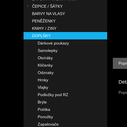
n
ČEPICE / ŠÁTKY
e
l
BARVY NA VLASY
PENĚŽENKY
KNIHY / ZINY
DOPLŇKY
Dárkové poukazy
Samolepky
Otvíráky
Popi
Klíčenky
Odznaky
Hrnky
Det
Vlajky
Popi
Podložky pod RZ
Brýle
Potítka
Ponožky
Zapalovače