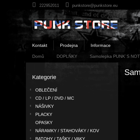
Přejít
222952011
punkstore@punkstore.eu
na
obsah
Kontakt
Prodejna
Informace
Domů
DOPLŇKY
Samolepka PUNK´S NOT
P
Sam
o
Kategorie
Přeskočit
s
kategorie
t
OBLEČENÍ
r
CD / LP / DVD / MC
a
n
NÁŠIVKY
n
PLACKY
í
OPASKY
p
NÁRAMKY / STAHOVÁKY / KOV
a
BATOHY / TAŠKY / VAKY