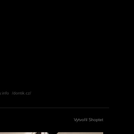
.info
/dontik.cz/
Vytvořil Shoptet