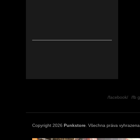
Z
á
/facebook/
/fb 
p
a
t
í
Copyright 2026
Punkstore
. Všechna práva vyhrazena