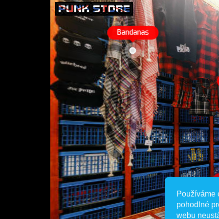
Používáme 
pohodlné pr
webu neustá