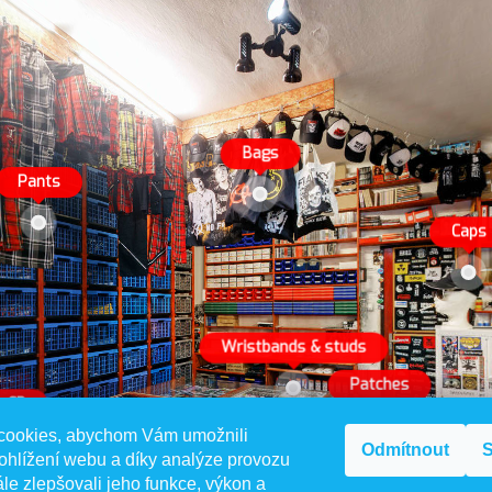
cookies, abychom Vám umožnili
Odmítnout
S
ohlížení webu a díky analýze provozu
le zlepšovali jeho funkce, výkon a