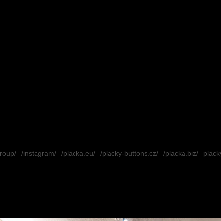
group/
/instagram/
/placka.eu/
/placky-buttons.cz/
/placka.biz/
placky
.