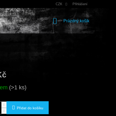
CZK
Přihlášení
NÁKUPNÍ
Prázdný košík
KOŠÍK
Kč
dem
(>1 ks)
Přidat do košíku