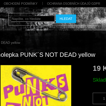
OBCHODNÍ PODMÍNKY
OCHRANA OSOBNÍCH ÚDAJŮ GDPR
HLEDAT
 DEAD yellow
olepka PUNK´S NOT DEAD yellow
19 
Měrná
Skla
cena: