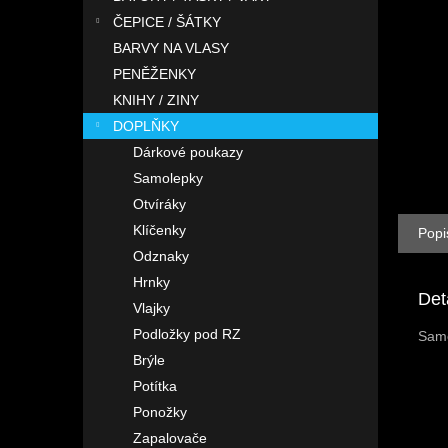
n
ČEPICE / ŠÁTKY
e
l
BARVY NA VLASY
PENĚŽENKY
KNIHY / ZINY
DOPLŇKY
Dárkové poukazy
Samolepky
Otvíráky
Klíčenky
Popi
Odznaky
Hrnky
Det
Vlajky
Podložky pod RZ
Sam
Brýle
Potítka
Ponožky
Zapalovače