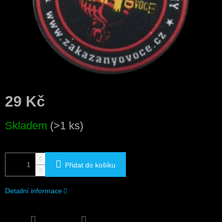
29 Kč
Měrná
Skladem
(>1 ks)
cena:
Přidat do košíku
Detailní informace