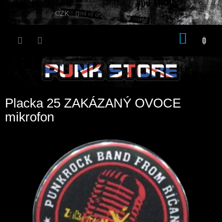
Přejít
na
CZK
obsah
NÁKU
KOŠÍK
Placka 25 ZAKÁZANÝ OVOCE
mikrofon