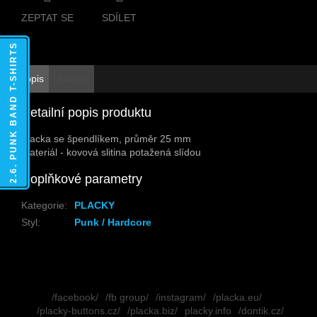
ZEPTAT SE
SDÍLET
2.6. PUNK BAND T-SHIRTS
Popis
Diskuze
Detailní popis produktu
Placka se špendlíkem, průměr 25 mm
Materiál - kovová slitina potažená slídou
Doplňkové parametry
Kategorie
:
PLACKY
Styl
:
Punk / Hardcore
Z
á
/facebook/
/fb group/
/instagram/
/placka.eu/
p
/placky-buttons.cz/
/placka.biz/
placky.info
/dontik.cz/