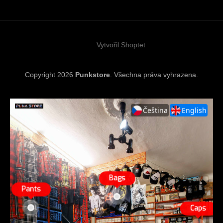
a
t
í
Vytvořil Shoptet
Copyright 2026
Punkstore
. Všechna práva vyhrazena.