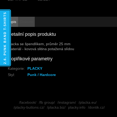
2.6. PUNK BAND T-SHIRTS
Popis
Diskuze
Detailní popis produktu
Placka se špendlíkem, průměr 25 mm
Materiál - kovová slitina potažená slídou
Doplňkové parametry
Kategorie
:
PLACKY
Styl
:
Punk / Hardcore
Z
á
/facebook/
/fb group/
/instagram/
/placka.eu/
p
/placky-buttons.cz/
/placka.biz/
placky.info
/dontik.cz/
a