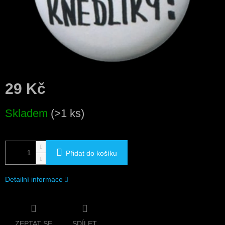
29 Kč
Měrná
Skladem
(>1 ks)
cena:
Přidat do košíku
Detailní informace
ZEPTAT SE
SDÍLET