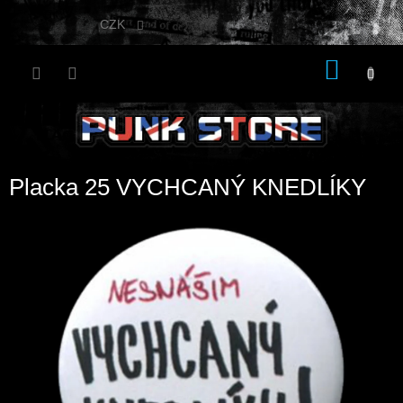
Přejít
na
CZK
obsah
NÁKU
KOŠÍK
Placka 25 VYCHCANÝ KNEDLÍKY