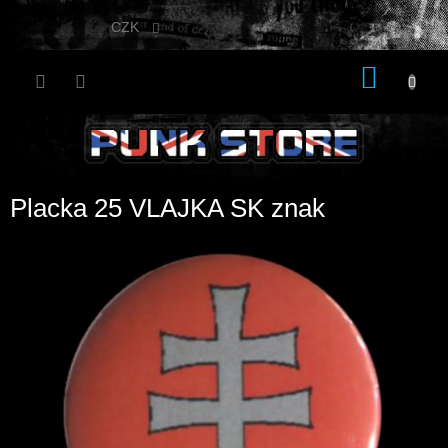
Přejít
na
CZK
obsah
NÁKU
KOŠÍK
Placka 25 VLAJKA SK znak