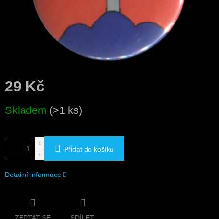
29 Kč
Měrná
Skladem
(>1 ks)
cena:
Přidat do košíku
Detailní informace
ZEPTAT SE
SDÍLET