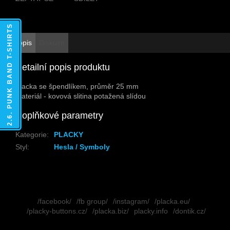
2.6. PUNK BAND T-SHIRTS
Popis
Diskuze
Detailní popis produktu
Placka se špendlíkem, průměr 25 mm
Materiál - kovová slitina potažená slídou
Doplňkové parametry
Kategorie
:
PLACKY
Styl
:
Hesla / Symboly
Z
á
/facebook/
/fb group/
/instagram/
/placka.eu/
p
/placky-buttons.cz/
/placka.biz/
placky.info
/dontik.cz/
a