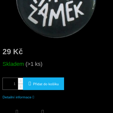
29 Kč
Měrná
Skladem
(>1 ks)
cena:
Přidat do košíku
Detailní informace