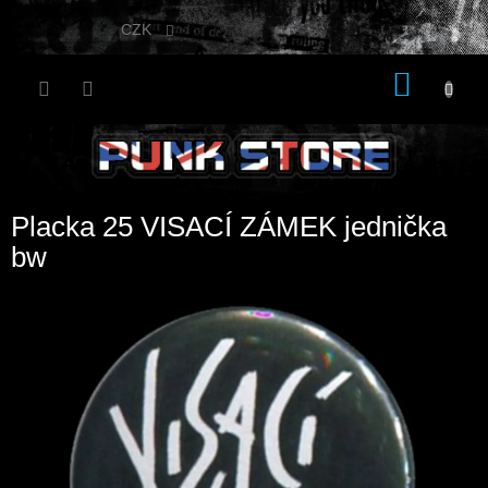
Přejít
na
CZK
obsah
NÁKU
KOŠÍK
Placka 25 VISACÍ ZÁMEK jednička
bw