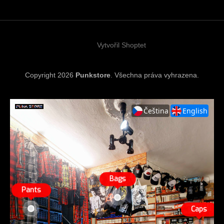
a
t
í
Vytvořil Shoptet
Copyright 2026
Punkstore
. Všechna práva vyhrazena.