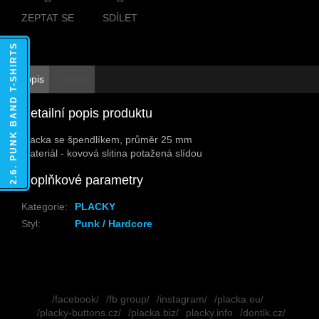
ZEPTAT SE
SDÍLET
2.6. PUNK BAND T-SHIRTS
Popis
Diskuze
Detailní popis produktu
Placka se špendlíkem, průměr 25 mm
Materiál - kovová slitina potažená slídou
Doplňkové parametry
Kategorie
:
PLACKY
Styl
:
Punk / Hardcore
Z
á
/facebook/
/fb group/
/instagram/
/placka.eu/
p
/placky-buttons.cz/
/placka.biz/
placky.info
/dontik.cz/