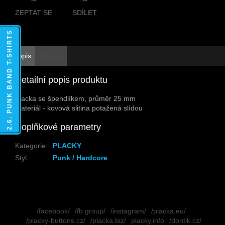
ZEPTAT SE
SDÍLET
2.6. PUNK BAND T-SHIRTS
Popis
Diskuze
Detailní popis produktu
Placka se špendlíkem, průměr 25 mm
Materiál - kovová slitina potažená slídou
Doplňkové parametry
Kategorie
:
PLACKY
Styl
:
Punk / Hardcore
Z
á
/facebook/
/fb group/
/instagram/
/placka.eu/
p
/placky-buttons.cz/
/placka.biz/
placky.info
/dontik.cz/