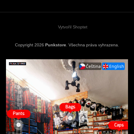
a
t
í
Vytvořil Shoptet
Copyright 2026
Punkstore
. Všechna práva vyhrazena.