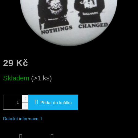
29 Kč
Měrná
Skladem
(>1 ks)
cena:
Přidat do košíku
Detailní informace