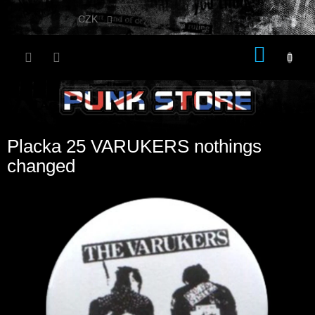
Přejít
na
CZK
obsah
NÁKU
KOŠÍK
Placka 25 VARUKERS nothings
changed