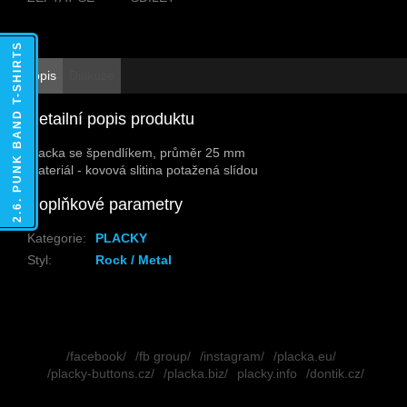
2.6. PUNK BAND T-SHIRTS
Popis
Diskuze
Detailní popis produktu
Placka se špendlíkem, průměr 25 mm
Materiál - kovová slitina potažená slídou
Doplňkové parametry
Kategorie
:
PLACKY
Styl
:
Rock / Metal
Z
á
/facebook/
/fb group/
/instagram/
/placka.eu/
p
/placky-buttons.cz/
/placka.biz/
placky.info
/dontik.cz/
a