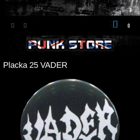
Přejít
na
CZK
obsah
NÁKU
KOŠÍK
Placka 25 VADER