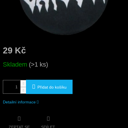
29 Kč
Měrná
Skladem
(>1 ks)
cena:
Přidat do košíku
Detailní informace
ZEPTAT SE
SDÍLET