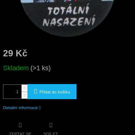
29 Kč
Měrná
Skladem
(>1 ks)
cena:
Přidat do košíku
Detailní informace
ZEPTAT SE
SDÍLET