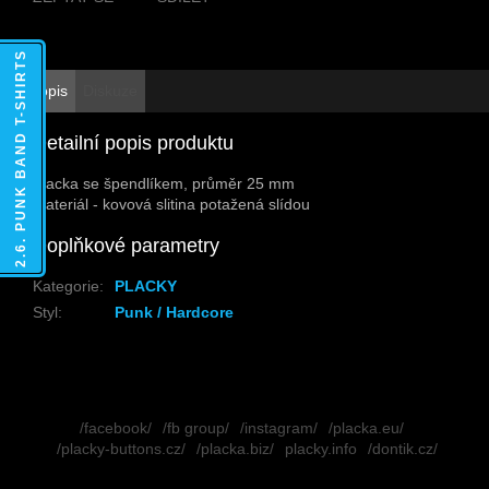
2.6. PUNK BAND T-SHIRTS
Popis
Diskuze
Detailní popis produktu
Placka se špendlíkem, průměr 25 mm
Materiál - kovová slitina potažená slídou
Doplňkové parametry
Kategorie
:
PLACKY
Styl
:
Punk / Hardcore
Z
á
/facebook/
/fb group/
/instagram/
/placka.eu/
p
/placky-buttons.cz/
/placka.biz/
placky.info
/dontik.cz/
a