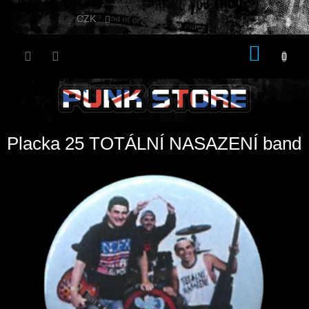
Přejít
na
CZK
obsah
NÁKU
KOŠÍK
Placka 25 TOTÁLNÍ NASAZENÍ band