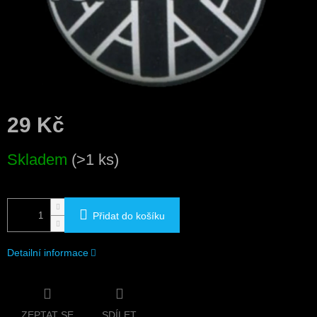
29 Kč
Měrná
Skladem
(>1 ks)
cena:
Přidat do košíku
Detailní informace
ZEPTAT SE
SDÍLET