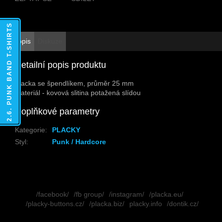
2.6. PUNK BAND T-SHIRTS
Popis
Diskuze
Detailní popis produktu
Placka se špendlíkem, průměr 25 mm
Materiál - kovová slitina potažená slídou
Doplňkové parametry
Kategorie
:
PLACKY
Styl
:
Punk / Hardcore
Z
á
/facebook/
/fb group/
/instagram/
/placka.eu/
p
/placky-buttons.cz/
/placka.biz/
placky.info
/dontik.cz/
a