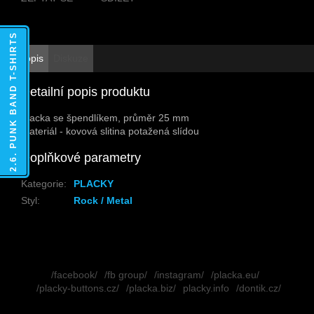
2.6. PUNK BAND T-SHIRTS
Popis
Diskuze
Detailní popis produktu
Placka se špendlíkem, průměr 25 mm
Materiál - kovová slitina potažená slídou
Doplňkové parametry
Kategorie
:
PLACKY
Styl
:
Rock / Metal
Z
á
/facebook/
/fb group/
/instagram/
/placka.eu/
p
/placky-buttons.cz/
/placka.biz/
placky.info
/dontik.cz/
a