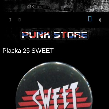
Přejít
na
CZK
obsah
NÁKU
KOŠÍK
Placka 25 SWEET