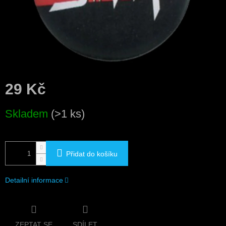
29 Kč
Měrná
Skladem
(>1 ks)
cena:
Přidat do košíku
Detailní informace
ZEPTAT SE
SDÍLET