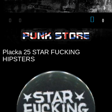
Přejít
na
CZK
obsah
NÁKU
KOŠÍK
Placka 25 STAR FUCKING
HIPSTERS