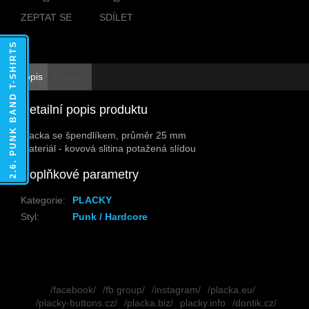
ZEPTAT SE
SDÍLET
2.6. PUNK BAND T-SHIRTS
Popis
Diskuze
Detailní popis produktu
Placka se špendlíkem, průměr 25 mm
Materiál - kovová slitina potažená slídou
Doplňkové parametry
Kategorie
:
PLACKY
Styl
:
Punk / Hardcore
Z
á
/facebook/
/fb group/
/instagram/
/placka.eu/
p
/placky-buttons.cz/
/placka.biz/
placky.info
/dontik.cz/