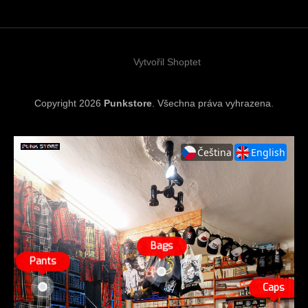
a
t
í
Vytvořil Shoptet
Copyright 2026
Punkstore
. Všechna práva vyhrazena.