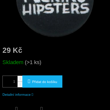
29 Kč
Měrná
Skladem
(>1 ks)
cena:
Přidat do košíku
Detailní informace