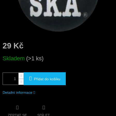
29 Kč
Měrná
Skladem
(>1 ks)
cena:
Přidat do košíku
Detailní informace
ZEPTAT SE
SDÍLET