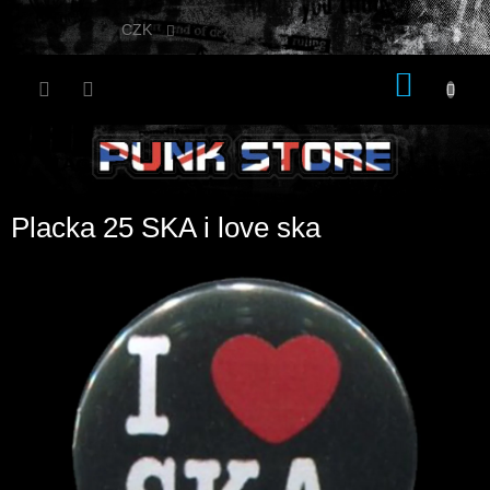
Přejít
na
CZK
obsah
NÁKU
KOŠÍK
Placka 25 SKA i love ska