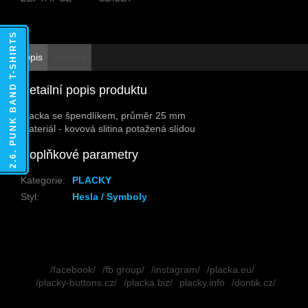
2.6. PUNK BAND T-SHIRTS
Popis
Diskuze
Detailní popis produktu
Placka se špendlíkem, průměr 25 mm
Materiál - kovová slitina potažená slídou
Doplňkové parametry
Kategorie
:
PLACKY
Styl
:
Hesla / Symboly
Z
á
/facebook/
/fb group/
/instagram/
/placka.eu/
p
/placky-buttons.cz/
/placka.biz/
placky.info
/dontik.cz/
a