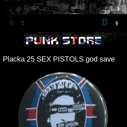
Přejít
na
CZK
obsah
NÁKU
KOŠÍK
Placka 25 SEX PISTOLS god save