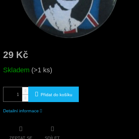
29 Kč
Měrná
Skladem
(>1 ks)
cena:
Přidat do košíku
Detailní informace
ZEPTAT SE
SDÍLET