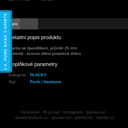
2.6. PUNK BAND T-SHIRTS
Popis
Diskuze
Detailní popis produktu
Placka se špendlíkem, průměr 25 mm
Materiál - kovová slitina potažená slídou
Doplňkové parametry
Kategorie
:
PLACKY
Styl
:
Punk / Hardcore
Z
á
/facebook/
/fb group/
/instagram/
/placka.eu/
p
/placky-buttons.cz/
/placka.biz/
placky.info
/dontik.cz/
a