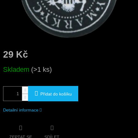
29 Kč
Měrná
Skladem
(>1 ks)
cena:
Přidat do košíku
Detailní informace
ZEPTAT SE
SDÍLET