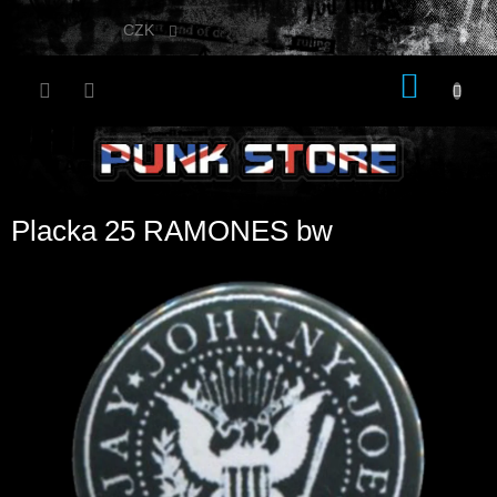
Přejít
na
CZK
obsah
NÁKU
KOŠÍK
Placka 25 RAMONES bw