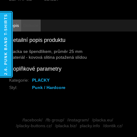
2.6. PUNK BAND T-SHIRTS
Popis
Diskuze
Detailní popis produktu
Placka se špendlíkem, průměr 25 mm
Materiál - kovová slitina potažená slídou
Doplňkové parametry
Kategorie
:
PLACKY
Styl
:
Punk / Hardcore
Z
á
/facebook/
/fb group/
/instagram/
/placka.eu/
p
/placky-buttons.cz/
/placka.biz/
placky.info
/dontik.cz/
a