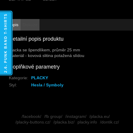
2.6. PUNK BAND T-SHIRTS
Popis
Diskuze
Detailní popis produktu
Placka se špendlíkem, průměr 25 mm
Materiál - kovová slitina potažená slídou
Doplňkové parametry
Kategorie
:
PLACKY
Styl
:
Hesla / Symboly
Z
á
/facebook/
/fb group/
/instagram/
/placka.eu/
p
/placky-buttons.cz/
/placka.biz/
placky.info
/dontik.cz/
a