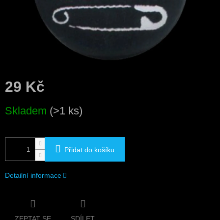
29 Kč
Měrná
Skladem
(>1 ks)
cena:
Přidat do košíku
Detailní informace
ZEPTAT SE
SDÍLET