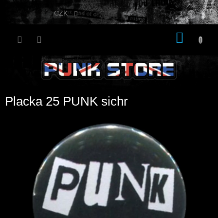
Přejít
na
CZK
obsah
NÁKU
KOŠÍK
Placka 25 PUNK sichr