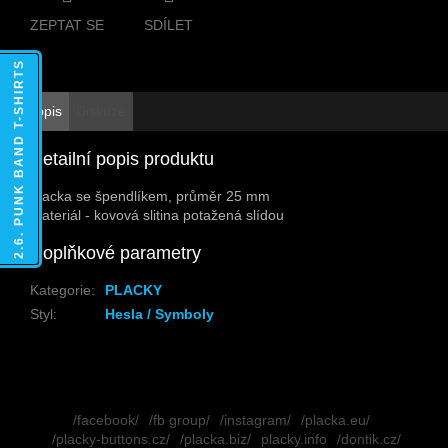
ZEPTAT SE
SDÍLET
2.6. PUNK BAND T-SHIRTS
Popis
Diskuze
Detailní popis produktu
Placka se špendlíkem, průměr 25 mm
Materiál - kovová slitina potažená slídou
Doplňkové parametry
Kategorie
:
PLACKY
Styl
:
Hesla / Symboly
Z
á
/facebook/
/fb group/
/instagram/
/placka.eu/
p
/placky-buttons.cz/
/placka.biz/
placky.info
/dontik.cz/