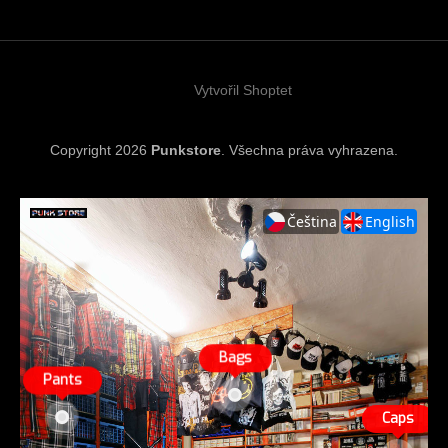
a
t
í
Vytvořil Shoptet
Copyright 2026
Punkstore
. Všechna práva vyhrazena.