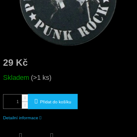
29 Kč
Měrná
Skladem
(>1 ks)
cena:
Přidat do košíku
Detailní informace