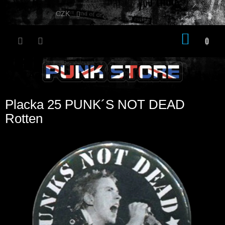
Přejít
na
CZK
obsah
NÁKU
KOŠÍK
Placka 25 PUNK´S NOT DEAD
Rotten