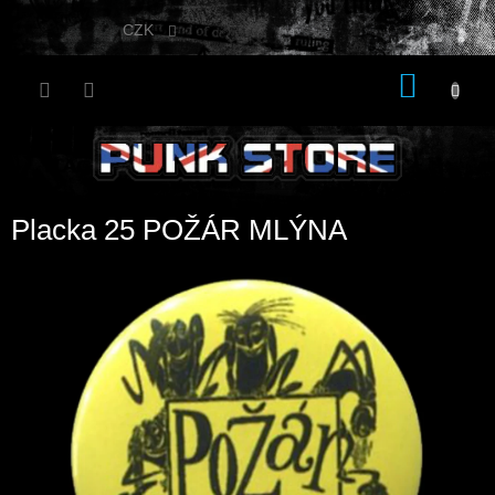
Přejít
na
CZK
obsah
NÁKU
KOŠÍK
Placka 25 POŽÁR MLÝNA