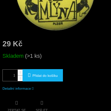
29 Kč
Měrná
Skladem
(>1 ks)
cena:
Přidat do košíku
Detailní informace
ZEPTAT SE
SDÍLET