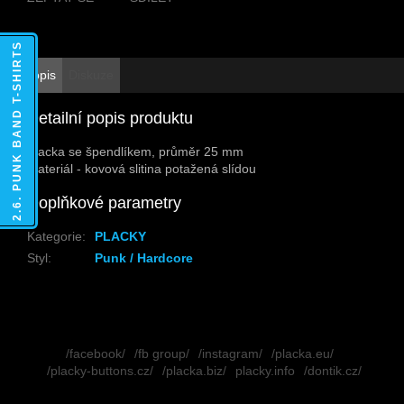
2.6. PUNK BAND T-SHIRTS
Popis
Diskuze
Detailní popis produktu
Placka se špendlíkem, průměr 25 mm
Materiál - kovová slitina potažená slídou
Doplňkové parametry
Kategorie
:
PLACKY
Styl
:
Punk / Hardcore
Z
á
/facebook/
/fb group/
/instagram/
/placka.eu/
p
/placky-buttons.cz/
/placka.biz/
placky.info
/dontik.cz/
a