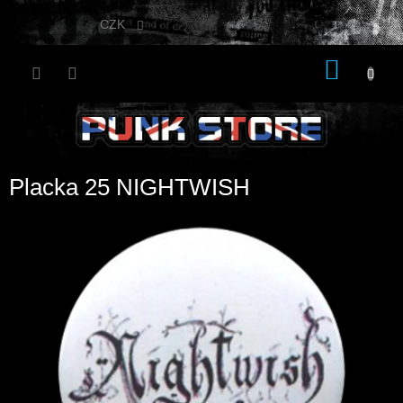
Přejít
na
CZK
obsah
NÁKU
KOŠÍK
Placka 25 NIGHTWISH