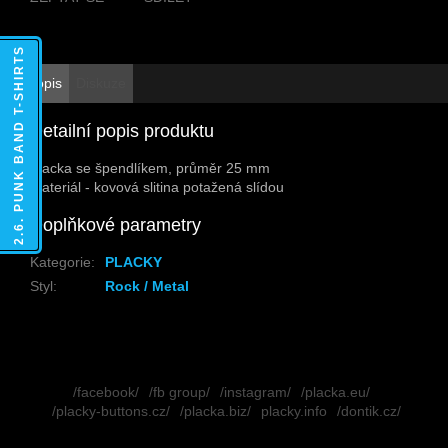
2.6. PUNK BAND T-SHIRTS
Popis
Diskuze
Detailní popis produktu
Placka se špendlíkem, průměr 25 mm
Materiál - kovová slitina potažená slídou
Doplňkové parametry
Kategorie
:
PLACKY
Styl
:
Rock / Metal
Z
á
/facebook/
/fb group/
/instagram/
/placka.eu/
p
/placky-buttons.cz/
/placka.biz/
placky.info
/dontik.cz/
a