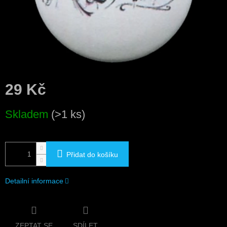
29 Kč
Měrná
Skladem
(>1 ks)
cena:
Přidat do košíku
Detailní informace
ZEPTAT SE
SDÍLET