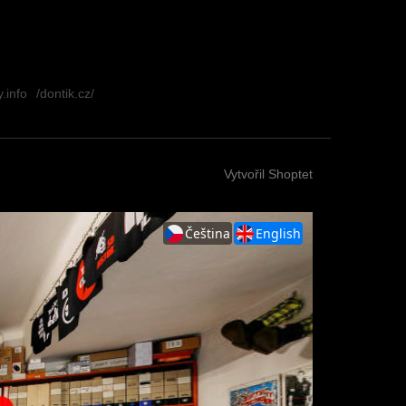
.info
/dontik.cz/
Vytvořil Shoptet