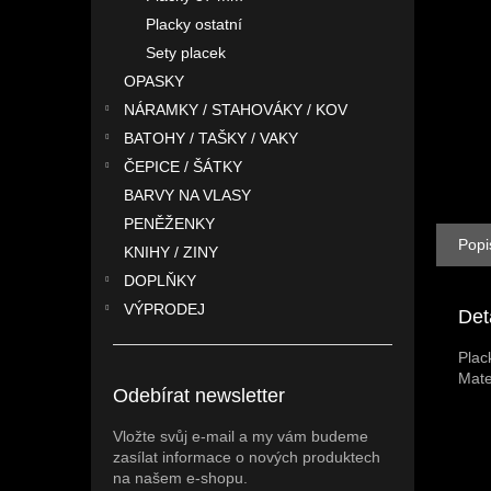
n
Placky ostatní
e
l
Sety placek
OPASKY
NÁRAMKY / STAHOVÁKY / KOV
BATOHY / TAŠKY / VAKY
ČEPICE / ŠÁTKY
BARVY NA VLASY
PENĚŽENKY
Popi
KNIHY / ZINY
DOPLŇKY
VÝPRODEJ
Det
Plac
Mate
Odebírat newsletter
Vložte svůj e-mail a my vám budeme
zasílat informace o nových produktech
na našem e-shopu.