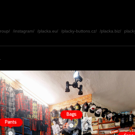
group/
/instagram/
/placka.eu/
/placky-buttons.cz/
/placka.biz/
placky
.