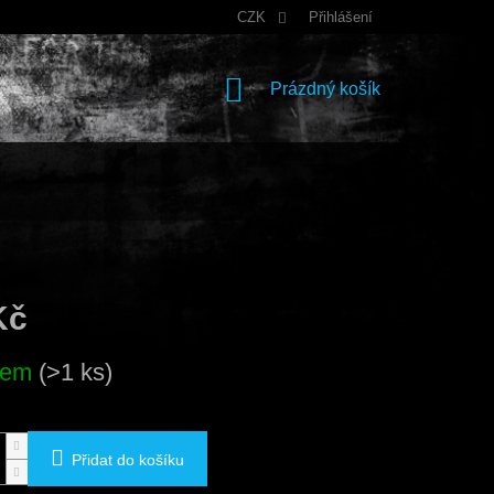
CZK
Přihlášení
NÁKUPNÍ
Prázdný košík
KOŠÍK
Kč
dem
(>1 ks)
Přidat do košíku