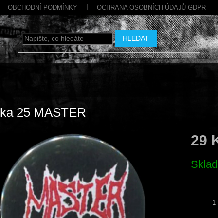
OBCHODNÍ PODMÍNKY
OCHRANA OSOBNÍCH ÚDAJŮ GDPR
HLEDAT
cka 25 MASTER
29 
Měrná
Skla
cena: