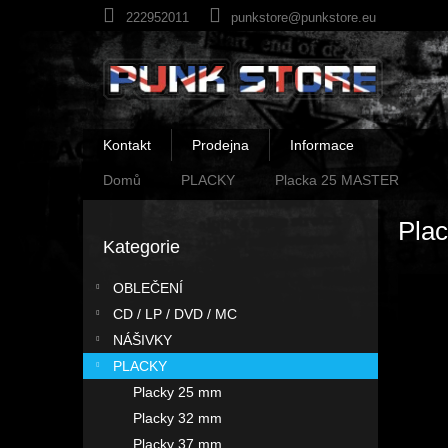
Přejít
222952011
punkstore@punkstore.eu
na
obsah
Kontakt
Prodejna
Informace
Domů
PLACKY
Placka 25 MASTER
P
Pla
o
Kategorie
Přeskočit
s
kategorie
t
OBLEČENÍ
r
CD / LP / DVD / MC
a
n
NÁŠIVKY
n
PLACKY
í
Placky 25 mm
p
Placky 32 mm
a
Placky 37 mm