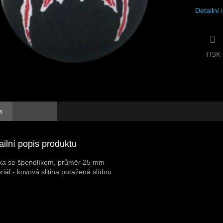
Detailní
TISK
s
Diskuze
ailní popis produktu
ka se špendlíkem, průměr 25 mm
riál - kovová slitina potažená slídou