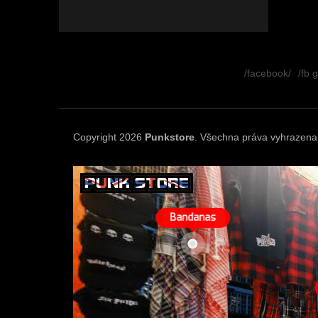
Z
á
/facebook/
/fb 
p
a
t
í
Copyright 2026
Punkstore
. Všechna práva vyhrazena