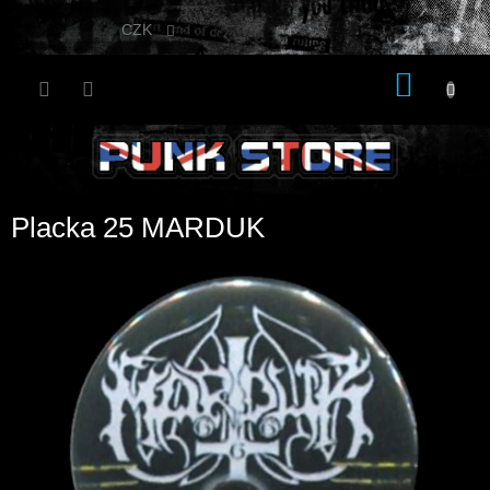
Přejít
na
CZK
obsah
NÁKU
KOŠÍK
Placka 25 MARDUK