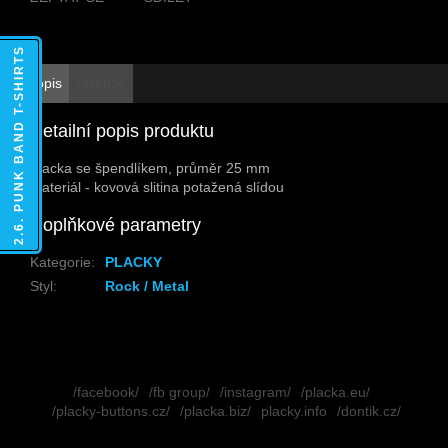
2.6. PUNK BAND T-SHIRTS
Popis
Diskuze
Detailní popis produktu
Placka se špendlíkem, průměr 25 mm
Materiál - kovová slitina potažená slídou
Doplňkové parametry
Kategorie
:
PLACKY
Styl
:
Rock / Metal
Z
á
/facebook/
/fb group/
/instagram/
/placka.eu/
p
/placky-buttons.cz/
/placka.biz/
placky.info
/dontik.cz/
a