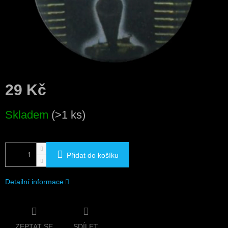
29 Kč
Měrná
Skladem
(>1 ks)
cena:
Přidat do košíku
Detailní informace
ZEPTAT SE
SDÍLET