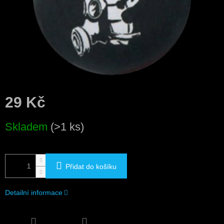
29 Kč
Měrná
Skladem
(>1 ks)
cena:
Přidat do košíku
Detailní informace