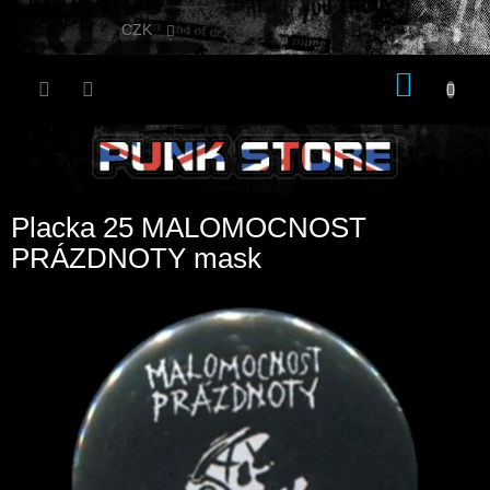
Přejít
na
CZK
obsah
NÁKU
KOŠÍK
Placka 25 MALOMOCNOST
PRÁZDNOTY mask