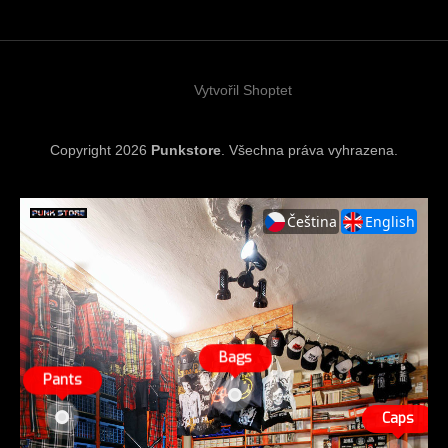
a
t
í
Vytvořil Shoptet
Copyright 2026
Punkstore
. Všechna práva vyhrazena.