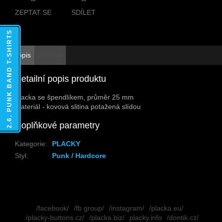
ZEPTAT SE
SDÍLET
2.6. PUNK BAND T-SHIRTS
Popis
Diskuze
Detailní popis produktu
Placka se špendlíkem, průměr 25 mm
Materiál - kovová slitina potažená slídou
Doplňkové parametry
Kategorie
:
PLACKY
Styl
:
Punk / Hardcore
Z
á
/facebook/
/fb group/
/instagram/
/placka.eu/
p
/placky-buttons.cz/
/placka.biz/
placky.info
/dontik.cz/